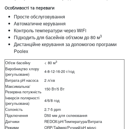
Особливості та переваги
Просте обслуговування
Автоматичне керування
Контроль температури через WiFi
3
Підходить для басейнів об'ємом до 80 м
Дистанційне керування за допомогою програми
Poolex
3
Об'єм басейну
< 80 м
Виробництво хлору
4-8-12-16-20 г/год
(регульоване)
Витрата pH насоса
2 л/хв
Максимальна/
150 Вт/5 Вт
Резервна потужність
Інверсія полярності
4/6/8 год
(регульована)
Солоність
2.7-5 ppm
Підключення
D50 мм для склеювання
Датчики
REDOX/pH/Температура/Витрата
Режими
ORP/Таймер/Ручний/pH мінус