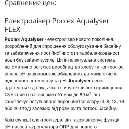
Сравнение цен:
Електролізер Poolex Aqualyser
FLEX
Poolex Aqualyser
- електролізер нового покоління,
розроблений для спрощення обслуговування басейну
та забезпечення постійної чистоти та збалансованості
води без зайвих зусиль. Ця інтелектуальна система
автоматично регулює виробництво хлору та контролює
рівень pH за допомогою вбудованих датчиків окисно-
відновного потенціалу та pH.
Aqualyser
легко
адаптується до будь-якого типу технічного приміщення.
3
Сумісний із басейнами об'ємом до 80 м
, він
забезпечує регульоване виробництво хлору (4, 8, 12, 16
або 20 г/год) залежно від розміру та потреб басейну.
Крім функції електролізера, він також виконує функції
pH-насоса та регулятора ORP для повного