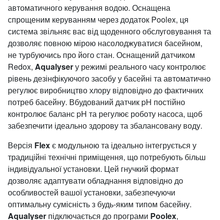
автоматичного керування водою. Оснащена
спрощеним керуванням через додаток Poolex, ця
система звільняє вас від щоденного обслуговування та
дозволяє повною мірою насолоджуватися басейном,
не турбуючись про його стан. Оснащений датчиком
Redox,
Aqualyser
у режимі реального часу контролює
рівень дезінфікуючого засобу у басейні та автоматично
регулює виробництво хлору відповідно до фактичних
потреб басейну. Вбудований датчик pH постійно
контролює баланс pH та регулює роботу насоса, щоб
забезпечити ідеально здорову та збалансовану воду.
Версія
Flex
є модульною та ідеально інтегрується у
традиційні технічні приміщення, що потребують більш
індивідуальної установки. Цей гнучкий формат
дозволяє адаптувати обладнання відповідно до
особливостей вашої установки, забезпечуючи
оптимальну сумісність з будь-яким типом басейну.
Aqualyser
підключається до програми
Poolex
,