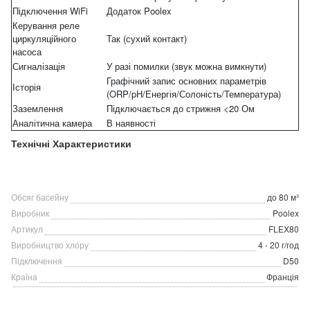
Підключення WiFi
Додаток Poolex
Керування реле
циркуляційного
Так (сухий контакт)
насоса
Сигналізація
У разі помилки (звук можна вимкнути)
Графічний запис основних параметрів
Історія
(ORP/pH/Енергія/Солоність/Температура)
Заземлення
Підключається до стрижня <20 Ом
Аналітична камера
В наявності
Технічні Характеристики
Обсяг басейну
до 80 м³
Виробник
Poolex
Артикул
FLEX80
Виробництво хлору
4 - 20 г/год
Підключення
D50
Країна
Франція