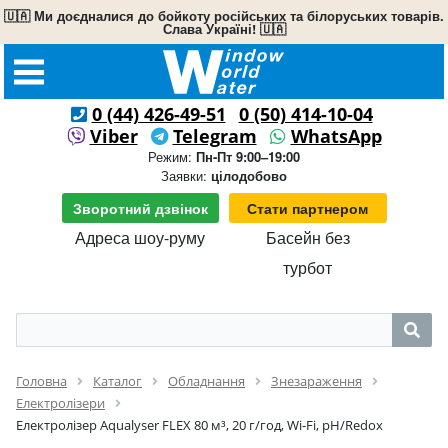
🇺🇦 Ми доєдналися до бойкоту російських та білоруських товарів.
Слава Україні! 🇺🇦
0 (44) 426-49-51
0 (50) 414-10-04
Viber
Telegram
WhatsApp
Режим:
Пн-Пт 9:00–19:00
Заявки:
цілодобово
Зворотний дзвінок
Стати партнером
Адреса шоу-руму
Басейн без
турбот
Головна
Каталог
Обладнання
Знезараження
Електролізери
Електролізер Aqualyser FLEX 80 м³, 20 г/год, Wi-Fi, pH/Redox