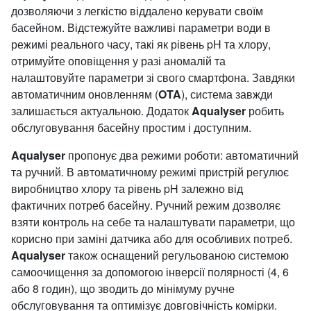
дозволяючи з легкістю віддалено керувати своїм
басейном. Відстежуйте важливі параметри води в
режимі реального часу, такі як рівень pH та хлору,
отримуйте оповіщення у разі аномалій та
налаштовуйте параметри зі свого смартфона. Завдяки
автоматичним оновленням (
OTA
), система завжди
залишається актуальною. Додаток
Aqualyser
робить
обслуговування басейну простим і доступним.
Aqualyser
пропонує два режими роботи: автоматичний
та ручний. В автоматичному режимі пристрій регулює
виробництво хлору та рівень pH залежно від
фактичних потреб басейну. Ручний режим дозволяє
взяти контроль на себе та налаштувати параметри, що
корисно при заміні датчика або для особливих потреб.
Aqualyser
також оснащений регульованою системою
самоочищення за допомогою інверсії полярності (4, 6
або 8 годин), що зводить до мінімуму ручне
обслуговування та оптимізує довговічність комірки.