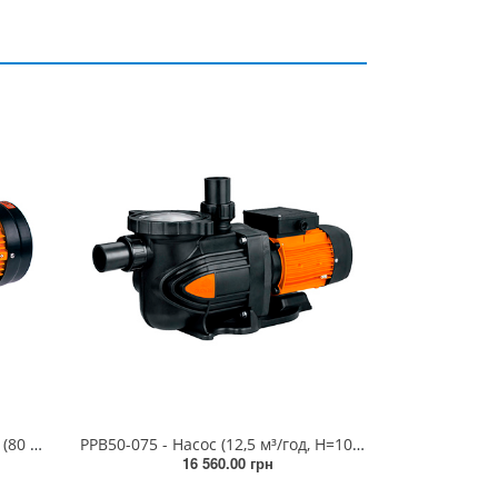
Насос гідромасажний BTP4000 (80 м³/год 4.00 кВт 380V)
PPB50-075 - Насос (12,5 м³/год, Н=10м, 0,55кВт, 230В)
16 560.00 грн