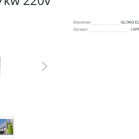
7kw 220v
Виробник
GLONG E
Артикул
I-SP