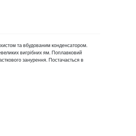
ахистом та вбудованим конденсатором.
евеликих вигрібних ям. Поплавковий
асткового занурення. Постачається в