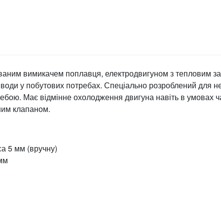
ваним вимикачем поплавця, електродвигуном з тепловим з
 води у побутових потребах. Спеціально розроблений для н
ебою. Має відмінне охолодження двигуна навіть в умовах ч
ним клапаном.
а 5 мм (вручну)
мм