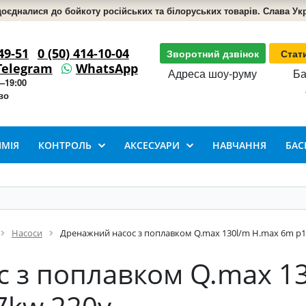
доєдналися до бойкоту російських та білоруських товарів. Слава Укра
49-51
0 (50) 414-10-04
Зворотний дзвінок
Стат
Telegram
WhatsApp
Адреса шоу-руму
Ба
–19:00
во
ІМІЯ
КОНТРОЛЬ
АКСЕСУАРИ
НАВЧАННЯ
БАС
Насоси
Дренажний насос з поплавком Q.max 130l/m H.max 6m p1-
 з поплавком Q.max 1