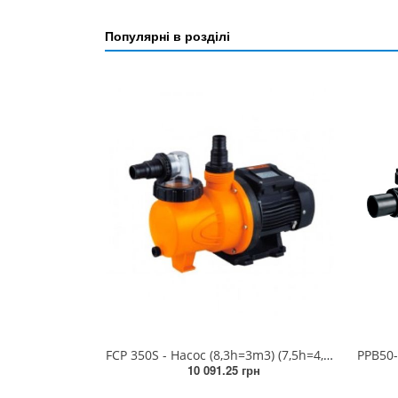
Популярні в розділі
FCP 350S - Насос (8,3h=3m3) (7,5h=4,5m3) (6,5h=6,0m3) (5,5h=7,5m3) (2,5h=9,0m3) 0,35kwt 220v
10 091.25 грн