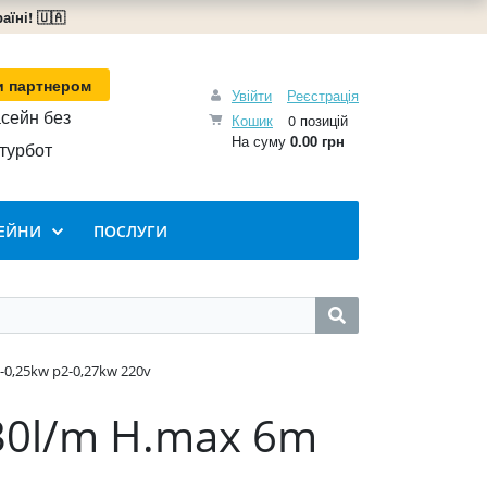
їні! 🇺🇦
и партнером
Увійти
Реєстрація
сейн без
Кошик
0 позицій
На суму
0.00 грн
турбот
ЕЙНИ
ПОСЛУГИ
0,25kw p2-0,27kw 220v
30l/m H.max 6m