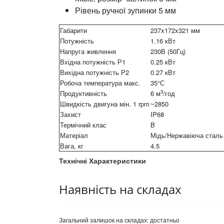
Рівень ручної зупинки 5 мм
Габарити
237x172x321 мм
Потужність
1.16 кВт
Напруга живлення
230В (50Гц)
Вхідна потужність Р1
0.25 кВт
Вихідна потужність Р2
0.27 кВт
Робоча температура макс.
35°С
3
Продуктивність
6 м
/год
Швидкість двигуна мін. 1 rpm
~2850
Захист
IP68
Термічний клас
B
Матеріал
Мідь/Нержавіюча сталь
Вага, кг
4.5
Технічні Характеристики
Наявність на складах
Загальний залишок на складах:
достатньо