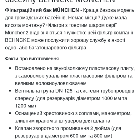
Фільтраційний бак MÜNCHEN
- Краща базова модель
для громадських басейнів. Немає місця? Дуже мала
висота монтажу? Фільтри з товстим шаром серії
München2 відрізняються гнучкістю: цей фільтр компанії
BEHNCKE може послужити хорошу службу в якості
одно- або багатошарового фільтра.
Факти про виготовлення
Встановлено на звукоізолюючу пластмасову плиту,
з самовсмоктувальним пластмасовим фільтром та
великим волокноуловлювачем
Вентильна група DN 125 та системи трубопроводів
спереду (для резервуарів діаметром 1000 мм та
1200 мм)
Оснащений хрестовиною з соплами, манометром,
зливним краном зі штуцером для шланга
Клапан зворотного промивання 2 дюйма (для
резервуарів діаметром 600 мм та 800 мм)