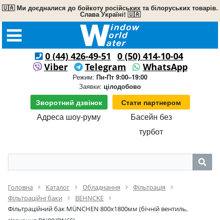
🇺🇦 Ми доєдналися до бойкоту російських та білоруських товарів.
Слава Україні! 🇺🇦
0 (44) 426-49-51
0 (50) 414-10-04
Viber
Telegram
WhatsApp
Режим:
Пн-Пт 9:00–19:00
Заявки:
цілодобово
Зворотний дзвінок
Стати партнером
Адреса шоу-руму
Басейн без
турбот
Головна
Каталог
Обладнання
Фільтрація
Фільтраційні баки
BEHNCKE
Фільтраційний бак MÜNCHEN 800x1800мм (бічній вентиль,