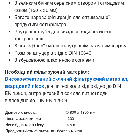
З великим бічним сервісним отвором і оглядовим
склом (150 × 50 мм)
Багатошарова фільтрація для оптимальної
продуктивності фільтра
Внутрішні труби для вихідної води посилені
контропорою
З поліефірної смоли з внутрішнім захисним шаром
Розміри штуцерів згідно DIN 19643
З вбудованою пластиною з соплами
Необхідний фільтруючий матеріал:
Високоефективний скляний фільтруючий матеріал
,
кварцовий пісок
для питної води відповідно до DIN
EN 12904, антрацитовий пісок для питної води
відповідно до DIN EN 12909
Діаметр x висота
Ø 800 x 1800 мм
Висота засипки, мм
1300
Необхідна маса піску
975 кг
3
Продуктивність фільтра 30 м/сек
15 м
/год