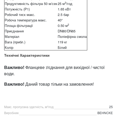
3
Продуктивність фільтра 50 м/сек
25 м
/год
Потужність (P1)
1.65 кВт
Робочий тиск макс.
2.5 бар
Робоча температура макс.
40°
2
Площа фільтрації
0.50 м
Приєднання
DN80/DN65
Матеріал
Поліефірна смола
Вага (прибл.)
119 кг
Колір
Білий
Технічні Характеристики
Важливо!
Фланцеве з'єднання для вихідної / чистої
води.
Важливо!
Даний товар тільки на замовлення!
Макс. пропускна здатність, м³/год
25
Виробник
BEHNCKE