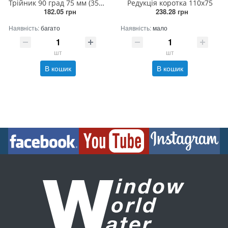
Трійник 90 град 75 мм (35штук/ящик)
Редукція коротка 110х75
182.05 грн
238.28 грн
Наявність:
багато
Наявність:
мало
шт
шт
В кошик
В кошик