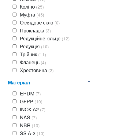
Коліно
(25)
Муфта
(45)
Оглядове скло
(6)
Прокладка
(3)
Редукційне кільце
(12)
Редукція
(10)
Трійник
(11)
Фланець
(4)
Хрестовина
(2)
Матеріал
EPDM
(7)
GFPP
(10)
INOX A2
(7)
NAS
(7)
NBR
(10)
SS A-2
(10)