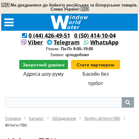
🇺🇦 Ми доєдналися до бойкоту російських та білоруських товарів.
Слава Україні! 🇺🇦
0 (44) 426-49-51
0 (50) 414-10-04
Viber
Telegram
WhatsApp
Режим:
Пн-Пт 9:00–19:00
Заявки:
цілодобово
Зворотний дзвінок
Стати партнером
Адреса шоу-руму
Басейн без
турбот
Головна
Каталог
Обладнання
Труби і фітінги ПВХ
Фітінги ПВХ