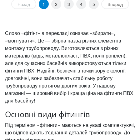
Назад
1
2
3
4
5
Вперед
Слово «фітінг» в перекладі означає «збирати»,
«монтувати». Це — збірна назва різних елементів
монтажу трубопроводу. Виготовляються з різних
матеріалів (мідь, металлопласт, ПВХ, поліпропілен),
але для сучасних басейнів використовуються тільки
фітинги ПВХ. Надійні, безпечні з точки зору екології,
довговічні, вони забезпечать стабільну роботу
трубопроводу протягом довгих років. У нашому
магазині — широкий вибір і краща ціна на фітинги ПВХ
для басейну!
Основні види фітингів
Під терміном «фітинги» маються на увазі комплектуючі,
що відповідають з'єднання деталей трубопроводу. До
фітингів відносяться: