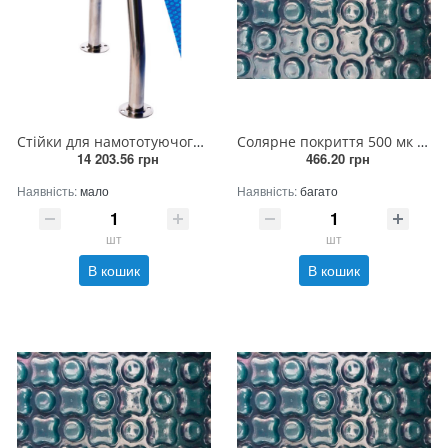
Стійки для намототуючого пристрою стаціонарні А304 Flexinox (Іспанія)
Солярне покриття 500 мк (ширина 4м)
14 203.56 грн
466.20 грн
Наявність:
мало
Наявність:
багато
шт
шт
В кошик
В кошик