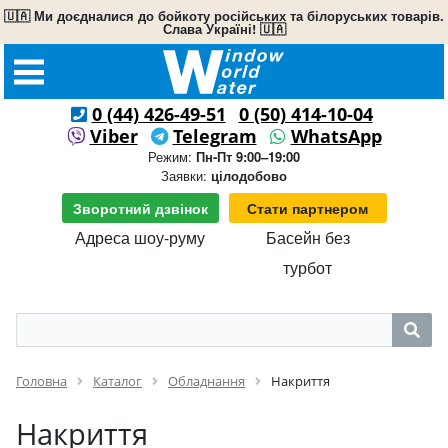
🇺🇦 Ми доєдналися до бойкоту російських та білоруських товарів.
Слава Україні! 🇺🇦
0 (44) 426-49-51
0 (50) 414-10-04
Viber
Telegram
WhatsApp
Режим:
Пн-Пт 9:00–19:00
Заявки:
цілодобово
Зворотний дзвінок
Стати партнером
Адреса шоу-руму
Басейн без
турбот
Головна
Каталог
Обладнання
Накриття
Накриття