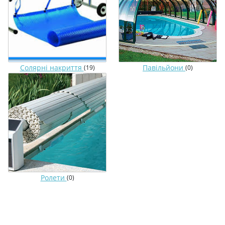
Солярні накриття
Павільйони
(19)
(0)
Ролети
(0)