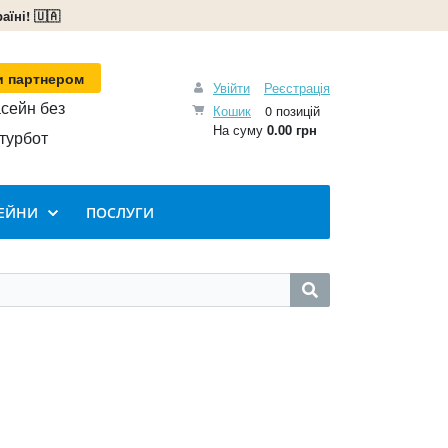
їні! 🇺🇦
и партнером
Увійти
Реєстрація
сейн без
Кошик
0 позицій
На суму
0.00 грн
турбот
ЕЙНИ
ПОСЛУГИ