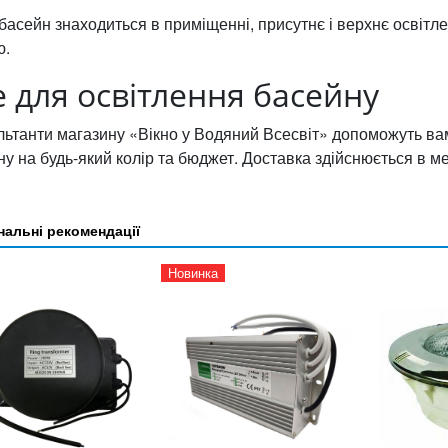
басейн знаходиться в приміщенні, присутнє і верхнє освітл
ю.
е для освітлення басейну
льтанти магазину «Вікно у Водяний Всесвіт» допоможуть вам
у на будь-який колір та бюджет. Доставка здійснюється в ме
альні рекомендації
Новинка