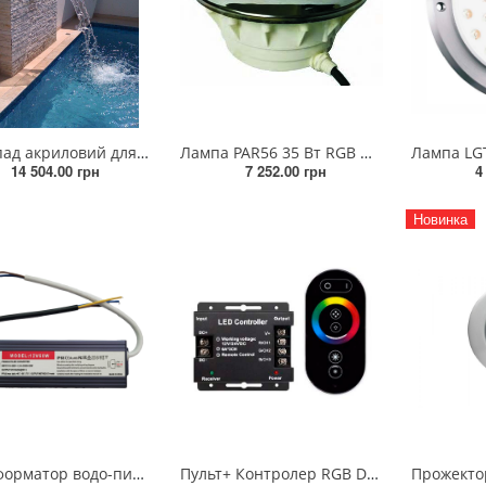
Водоспад акриловий для басейнів RGB+Контроль+Трансформатор 60х16х8х12 см
Лампа PAR56 35 Вт RGB ON/OFF скло високої стійкості 12V/DC (з закладною+нерж накладка)
14 504.00 грн
7 252.00 грн
4
Новинка
Трансформатор водо-пилозахисний IMPUT110-265VOUTPUT DC12V 60 Вт
Пульт+ Контролер RGB DC 12V 30 OA (для 4х жил) 360 Вт