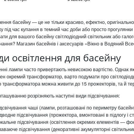
ення басейну — це не тільки красиво, ефектно, оригінально
у під час купання в темний час доби або просто прогулянки
ати для вашого басейну світлодіодний світильник або гало
нання? Магазин басейнів і аксесуарів «Вікно в Водяний Вс
ди освітлення для басейну
енні лампи часто привертають невисокою вартістю. Однак як
бен окремий трансформатор, варто подумати про світлодіодн
о трансформатора можна живити до 15 прожекторів, та й те
зташуванню розрізняють наступні види підсвічування:
ідсвічування чаші (лампи, розташовані по периметру басейн
дводне підсвічування (прожектора, вмонтовані в підлогу і ст
окальне підсвічування (освітлення окремих елементів — фонтан
лаваюче підсвічування (декоративні акумуляторні світильник