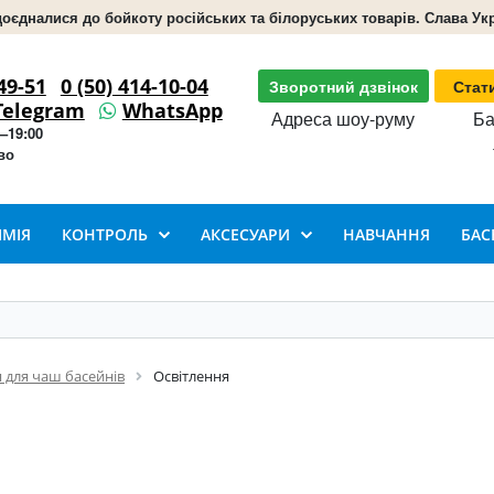
доєдналися до бойкоту російських та білоруських товарів. Слава Укра
49-51
0 (50) 414-10-04
Зворотний дзвінок
Стат
Telegram
WhatsApp
Адреса шоу-руму
Ба
–19:00
во
ІМІЯ
КОНТРОЛЬ
АКСЕСУАРИ
НАВЧАННЯ
БАС
 для чаш басейнів
Освітлення