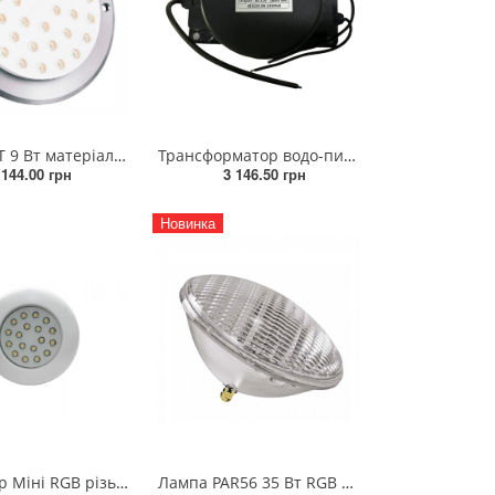
Лампа LGT 9 Вт матеріал корпусу полікарбонат + нерж. 316 SS 12V/DC для 4-х жильний гумовий дріт
Трансформатор водо-пилозахисний IMPUT220-12VOUTPUT AC12V 200 Вт
 144.00 грн
3 146.50 грн
Новинка
Прожектор Міні RGB різьба 3/4 з 4-х жильним кабелем 12V/DC 9 Вт
Лампа PAR56 35 Вт RGB ON/OFF скло високої стійкості 12V/AC (без закладної)