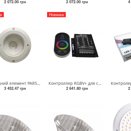
2 072.00 грн
2 072.00 грн
4
а
Новинка
Закладний елемент PAR56 комплект для бетонного басейну АВС білий (закладна)
Контроллер RGBV+ для систем з 4-х жильним кабелем 30А 12/24V DC, що синхронізується через RJ 45
3 452.47 грн
2 641.80 грн
2