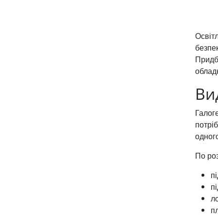
Освітл
безпек
Придб
облад
Ви
Галог
потрі
одног
По ро
п
пі
л
п