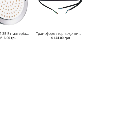
Лампа LGT 35 Вт матеріал корпусу полікарбонат + нерж. 316 SS 12V/DC для 4-х жил. гумовий дріт
Трансформатор водо-пилозахисний IMPUT175-265VOUTPUT DC12V 400 Вт
 216.00 грн
4 144.00 грн