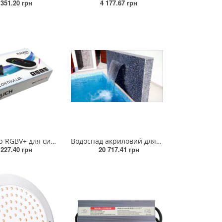
 351.20 грн
4 177.67 грн
Контролер RGBV+ для систем з 4-х жильним кабелем 30А 12/24V DC
Водоспад акриловий для басейнів RGB+Контроль+Трансформатор 120х16х8х12 см
 227.40 грн
20 717.41 грн