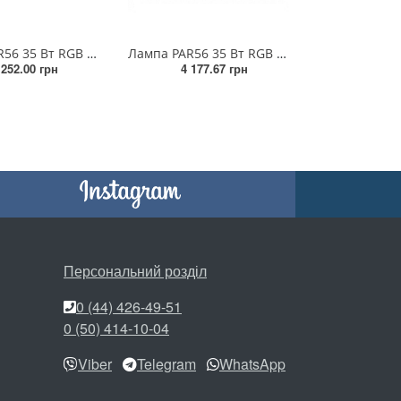
Лампа PAR56 35 Вт RGB ON/OFF скло високої стійкості 12V/DC (з закладною+нерж накладка)
Лампа PAR56 35 Вт RGB ON/OFF скло високої стійкості 12V/DC для 4-х жильного кабелю (без закладної)
 252.00 грн
4 177.67 грн
Персональний розділ
0 (44) 426-49-51
0 (50) 414-10-04
Viber
Telegram
WhatsApp