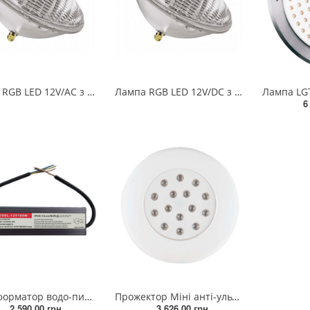
Лампа RGB LED 12V/АС з 2-х жил кабелем (on/off) 35Вт (без закладної)
Лампа RGB LED 12V/DС з 4-х жил кабелем 35Вт (без закладної)
6
Трансформатор водо-пилозахисний IMPUT175-265VOUTPUT DC12V 100 Вт
Прожектор Міні анті-ультрофіолет полікарбонат 4-х жильним кабелем 12V/DC 7 Вт
2 590.00 грн
3 626.00 грн