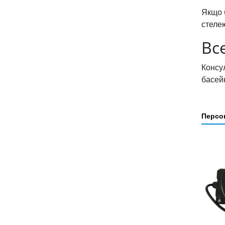
Якщо 
стеле
Вс
Консу
басейн
Персон