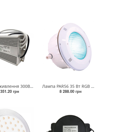
Джерело живлення 300Вт 12V/DC IP67
Лампа PAR56 35 Вт RGB ON/OFF скло високої стійкості 12V/AC (лайнер) (з закладною)
 351.20 грн
8 288.00 грн