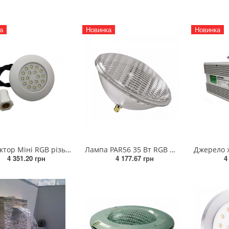
а
Новинка
Новинка
Прожектор Міні RGB різьба 3/4 з 2-х жильним кабелем 12V/DC 9 Вт
Лампа PAR56 35 Вт RGB ON/OFF скло високої стійкості 12V/DC для 4-х жильного кабелю (без закладної)
4 351.20 грн
4 177.67 грн
4