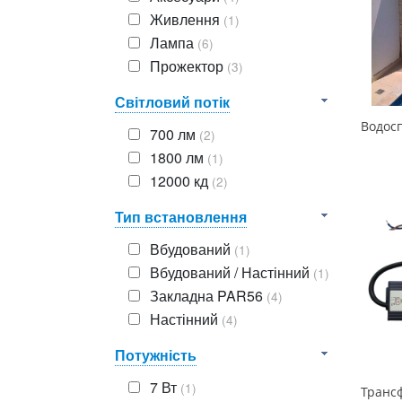
Живлення
(1)
Лампа
(6)
Прожектор
(3)
Світловий потік
700 лм
(2)
1800 лм
(1)
12000 кд
(2)
Тип встановлення
Вбудований
(1)
Вбудований / Настінний
(1)
Закладна PAR56
(4)
Настінний
(4)
Потужність
7 Вт
(1)