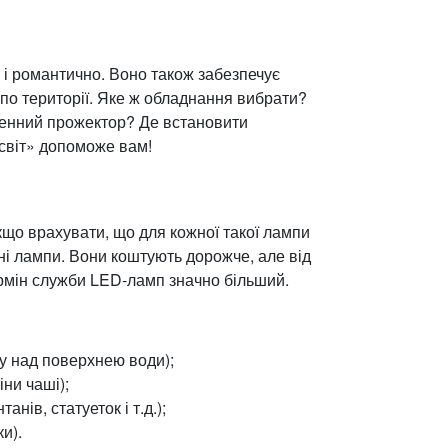
 і романтично. Воно також забезпечує
 по території. Яке ж обладнання вибрати?
генний прожектор? Де встановити
есвіт» допоможе вам!
що врахувати, що для кожної такої лампи
і лампи. Вони коштують дорожче, але від
рмін служби LED-ламп значно більший.
у над поверхнею води);
іни чаші);
ів, статуеток і т.д.);
и).