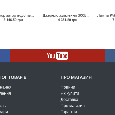
Трансформатор водо-пилозахисний IMPUT220-12VOUTPUT AC12V 200 Вт
Джерело живлення 300Вт 12V/DC IP67
3 146.50 грн
4 351.20 грн
7
ЛОГ ТОВАРІВ
ПРО МАГАЗИН
нання
Новини
лення
Як купити
Доставка
оль
Про магазин
уари
Гарантія