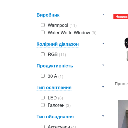
Виробник
Новинк
Warmpool
(11)
Water World Window
(9)
Колірний діапазон
RGB
(11)
Продуктивність
30 А
(1)
Тип освітлення
LED
(6)
Галоген
(3)
Тип обладнання
Аксесуари
(4)