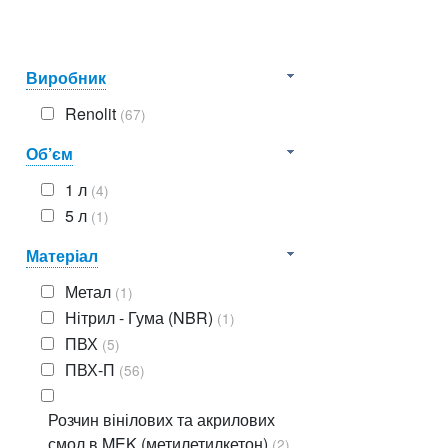
Виробник
Renolit
(67)
Об’єм
1 л
(4)
5 л
(1)
Матеріал
Метал
(1)
Нітрил - Гума (NBR)
(1)
ПВХ
(5)
ПВХ-П
(56)
Розчин вінілових та акрилових
смол в MEK (метилетилкетон)
(2)