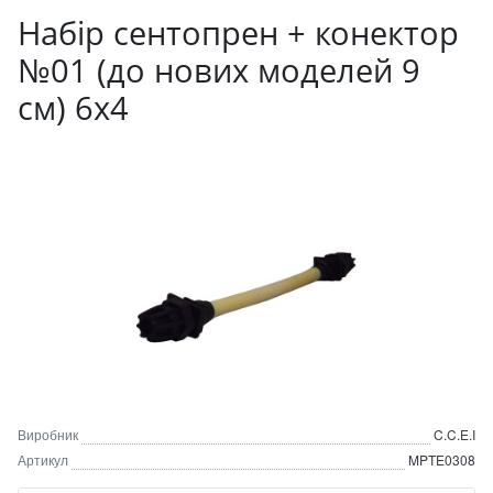
Набір сентопрен + конектор
№01 (до нових моделей 9
см) 6x4
Виробник
C.C.E.I
Артикул
MPTE0308