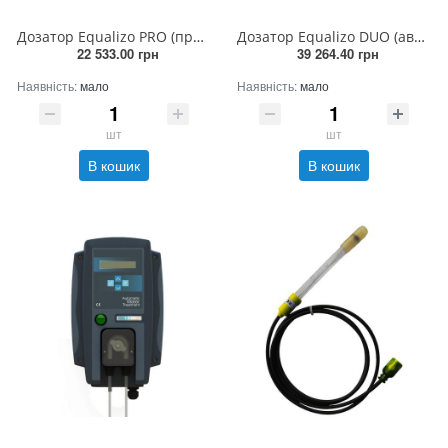
Дозатор Equalizo PRO (пропускає (флокулянт/альгіцид/дезінфекція) (230В)
Дозатор Equalizo DUO (автоматичний pH+пропускає (флокулянт/альгіцид./дезінфекція+t°C) (230В)
22 533.00 грн
39 264.40 грн
Наявність:
мало
Наявність:
мало
шт
шт
В кошик
В кошик