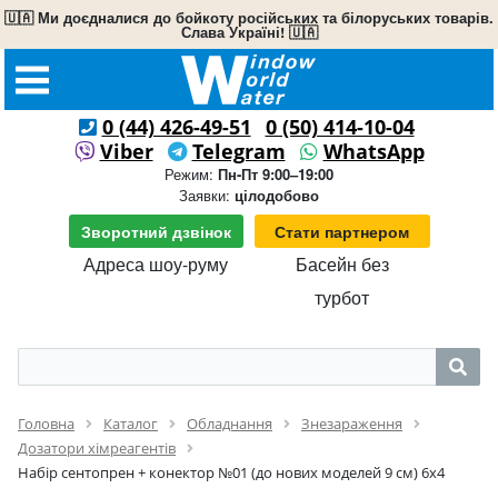
🇺🇦 Ми доєдналися до бойкоту російських та білоруських товарів.
Слава Україні! 🇺🇦
0 (44) 426-49-51
0 (50) 414-10-04
Viber
Telegram
WhatsApp
Режим:
Пн-Пт 9:00–19:00
Заявки:
цілодобово
Зворотний дзвінок
Стати партнером
Адреса шоу-руму
Басейн без
турбот
Головна
Каталог
Обладнання
Знезараження
Дозатори хімреагентів
Набір сентопрен + конектор №01 (до нових моделей 9 см) 6x4