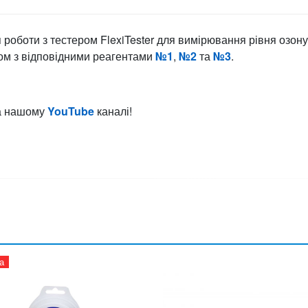
роботи з тестером FlexiTester для вимірювання рівня озону (
ом з відповідними реагентами
№1
,
№2
та
№3
.
на нашому
YouTube
каналі!
а