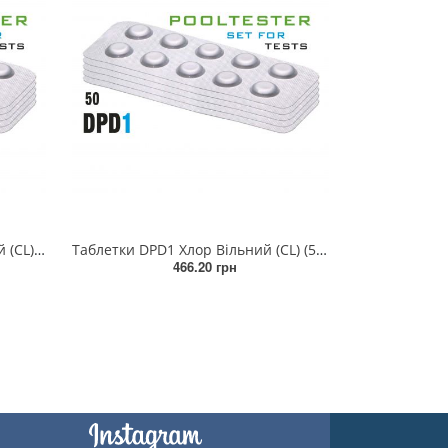
Таблетки DPD3 Хлор Загальний (CL) (500 таб/уп.) (10таб/шт) (rapid/comparator)
Таблетки DPD1 Хлор Вільний (CL) (50 таб/уп.) (10таб/шт) (rapid/comparator)
466.20 грн