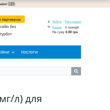
їні! 🇺🇦
и партнером
Увійти
Реєстрація
сейн без
Кошик
0 позицій
На суму
0.00 грн
турбот
ЕЙНИ
ПОСЛУГИ
мг/л) для