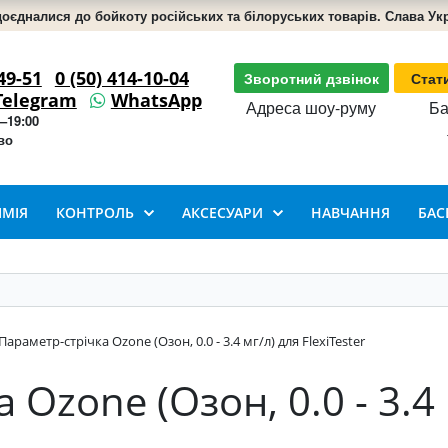
доєдналися до бойкоту російських та білоруських товарів. Слава Укра
49-51
0 (50) 414-10-04
Зворотний дзвінок
Стат
Telegram
WhatsApp
Адреса шоу-руму
Ба
–19:00
во
ІМІЯ
КОНТРОЛЬ
АКСЕСУАРИ
НАВЧАННЯ
БАС
Параметр-стрічка Ozone (Озон, 0.0 - 3.4 мг/л) для FlexiTester
Ozone (Озон, 0.0 - 3.4 