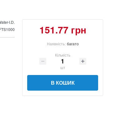
ater-I.D.
151.77 грн
FTS1000
Наявність:
багато
Кількість
шт
В КОШИК