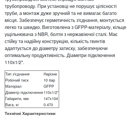
трубопроводу. При установці не порушує цілісності
труби, а монтаж дуже зручний та не вимагає багато
місця. Забезпечує герметичність з'єднання, монтується
легко та швидко. Виготовлена з GFPP-матеріалу, кільце
ущільнювача з NBR, болти з нержавіючої сталі. Має
стійку та надійну конструкцію, кількість гвинтів
адаптується до діаметру затиску, забезпечуючи
оптимальну продуктивність. Діаметри підключення
110х1/2".
Тип з'єднання
Нарізне
Робочий тиск
10 бар
Матеріал
GFPP
Діаметр підключення
110x1/2"
Габарити, мм
147x104
Вага, кг
0.470
Технічні Характеристики