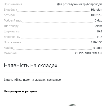
Призначення
Для розгалуження трубопроводів
Виробник
Hidroten
Артикул
1003115
Робочий тиск
10 бар
Тип товару
Врізка
Ширина, см
10.4
Довжина, см
14.7
Підключення
110x1/2"
Країна
Іспанія
Матеріал
GFPP / NBR / SS A-2
Наявність на складах
Загальний залишок на складах:
достатньо
Популярні в розділі