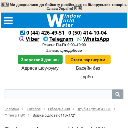
🇺🇦 Ми доєдналися до бойкоту російських та білоруських товарів.
Слава Україні! 🇺🇦
0 (44) 426-49-51
0 (50) 414-10-04
Viber
Telegram
WhatsApp
Режим:
Пн-Пт 9:00–19:00
Заявки:
цілодобово
Зворотний дзвінок
Стати партнером
Адреса шоу-руму
Басейн без
турбот
Головна
Каталог
Обладнання
Труби і фітінги ПВХ
Фітінги ПВХ
Врізка сідлова d110x1/2"