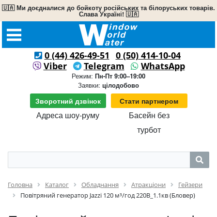
🇺🇦 Ми доєдналися до бойкоту російських та білоруських товарів.
Слава Україні! 🇺🇦
0 (44) 426-49-51
0 (50) 414-10-04
Viber
Telegram
WhatsApp
Режим:
Пн-Пт 9:00–19:00
Заявки:
цілодобово
Зворотний дзвінок
Стати партнером
Адреса шоу-руму
Басейн без
турбот
Головна
Каталог
Обладнання
Атракціони
Гейзери
Повітряний генератор Jazzi 120 м³/год 220В_1.1кв (Бловер)