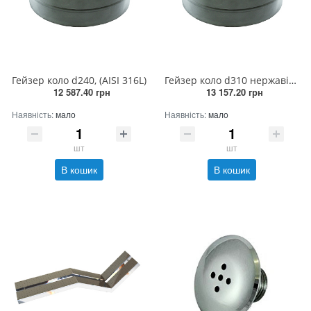
Гейзер коло d240, (AISI 316L)
Гейзер коло d310 нержавіюча сталь
12 587.40 грн
13 157.20 грн
Наявність:
мало
Наявність:
мало
шт
шт
В кошик
В кошик