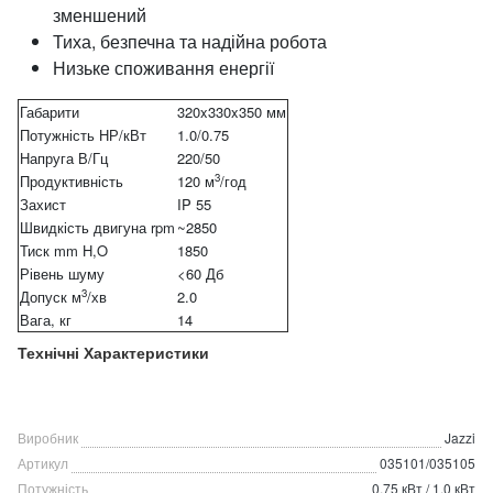
зменшений
Тиха, безпечна та надійна робота
Низьке споживання енергії
Габарити
320x330x350 мм
Потужність НР/кВт
1.0/0.75
Напруга В/Гц
220/50
3
Продуктивність
120 м
/год
Захист
IP 55
Швидкість двигуна rpm
~2850
Тиск mm H,O
1850
Рівень шуму
<60 Дб
3
Допуск м
/хв
2.0
Вага, кг
14
Технічні Характеристики
Виробник
Jazzi
Артикул
035101/035105
Потужність
0.75 кВт / 1.0 кВт