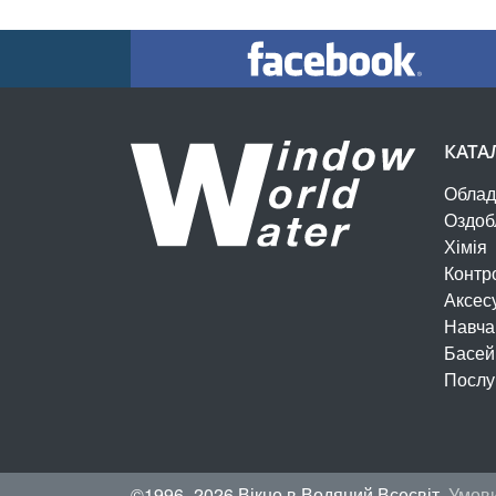
КАТА
Облад
Оздоб
Хімія
Контр
Аксес
Навча
Басей
Послу
©1996–2026 Вікно в Водяний Всесвіт.
Умови