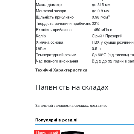
Maкс. діаметр
до 315 мм
Монтажні зазори
до 0.8 мм
3
Щільність приблизно
0.98 г/см
Твердість речовини приблизно
22%
В'язкість приблизно
1450 мПа-с
Колір
Сірий / Прозорий
Хімічна основа
ПВХ у суміші розчинни
Об'єм
0.5 л
Температурний режим
До 60°С (під тиском) та
Час повного висихання
Від 2 до 32 годин в за
Технічні Характеристики
Наявність на складах
Загальний залишок на складах:
достатньо
Популярні в розділі
Популярний