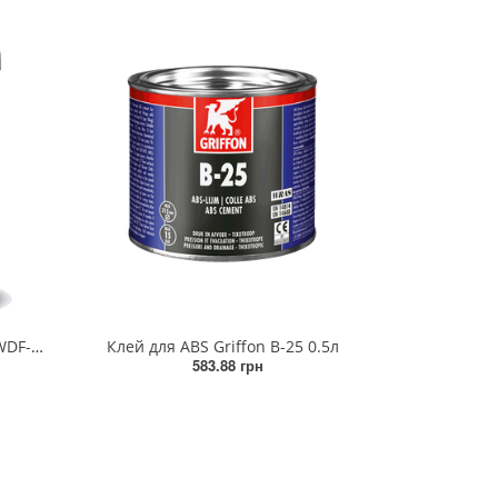
Клей для flex PVC/ABS Griffon WDF-05 0.5л (ящик 12 штук)
Клей для ABS Griffon B-25 0.5л
583.88 грн