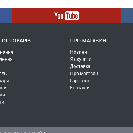
ЛОГ ТОВАРІВ
ПРО МАГАЗИН
нання
Новини
лення
Як купити
Доставка
оль
Про магазин
уари
Гарантія
ння
Контакти
ни
ги
 використання сайту