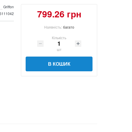
Griffon
799.26 грн
6111042
Наявність:
багато
Кількість
шт
В КОШИК