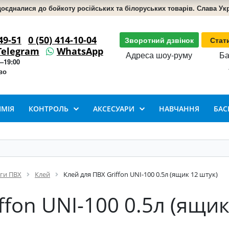
доєдналися до бойкоту російських та білоруських товарів. Слава Укра
49-51
0 (50) 414-10-04
Зворотний дзвінок
Стат
Telegram
WhatsApp
Адреса шоу-руму
Ба
–19:00
во
ІМІЯ
КОНТРОЛЬ
АКСЕСУАРИ
НАВЧАННЯ
БАС
нги ПВХ
Клей
Клей для ПВХ Griffon UNI-100 0.5л (ящик 12 штук)
ffon UNI-100 0.5л (ящик