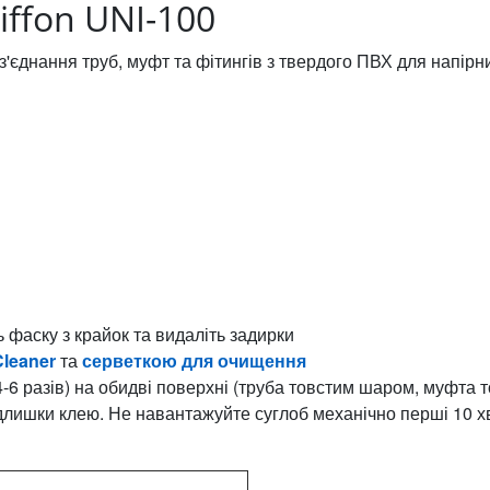
iffon UNI-100
єднання труб, муфт та фітингів з твердого ПВХ для напірн
ь фаску з крайок та видаліть задирки
Cleaner
та
серветкою для очищення
4-6 разів) на обидві поверхні (труба товстим шаром, муфта
адлишки клею. Не навантажуйте суглоб механічно перші 10 хв