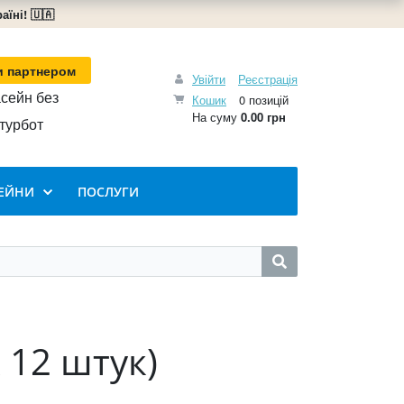
їні! 🇺🇦
и партнером
Увійти
Реєстрація
сейн без
Кошик
0 позицій
На суму
0.00 грн
турбот
ЕЙНИ
ПОСЛУГИ
 12 штук)