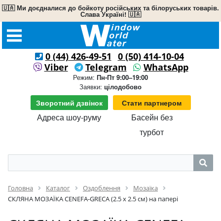
🇺🇦 Ми доєдналися до бойкоту російських та білоруських товарів.
Слава Україні! 🇺🇦
0 (44) 426-49-51
0 (50) 414-10-04
Viber
Telegram
WhatsApp
Режим:
Пн-Пт 9:00–19:00
Заявки:
цілодобово
Зворотний дзвінок
Стати партнером
Адреса шоу-руму
Басейн без
турбот
Головна
Каталог
Оздоблення
Мозаїка
СКЛЯНА МОЗАЇКА CENEFA-GRECA (2.5 x 2.5 см) на папері