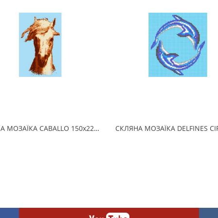
СКЛЯНА МОЗАЇКА CABALLO 150х225 (2.5 x 2.5 см) на папері