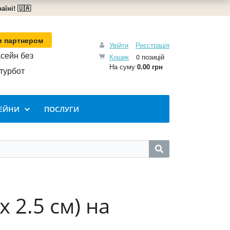
їні! 🇺🇦
и партнером
Увійти
Реєстрація
сейн без
Кошик
0 позицій
На суму
0.00 грн
турбот
ЕЙНИ
ПОСЛУГИ
 2.5 см) на