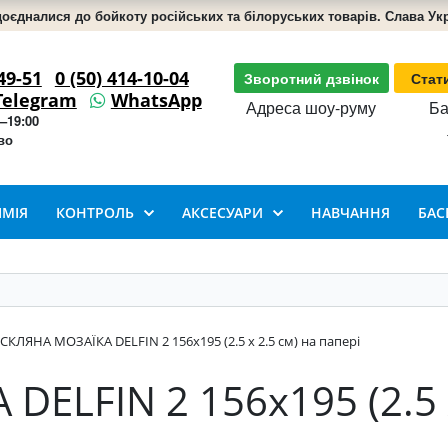
доєдналися до бойкоту російських та білоруських товарів. Слава Укра
49-51
0 (50) 414-10-04
Зворотний дзвінок
Стат
Telegram
WhatsApp
Адреса шоу-руму
Ба
–19:00
во
ІМІЯ
КОНТРОЛЬ
АКСЕСУАРИ
НАВЧАННЯ
БАС
СКЛЯНА МОЗАЇКА DELFIN 2 156х195 (2.5 x 2.5 см) на папері
ELFIN 2 156х195 (2.5 x