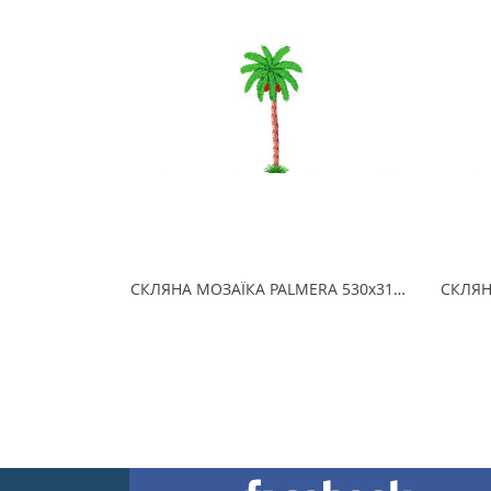
СКЛЯНА МОЗАЇКА PALMERA 530х310 (2.5 x 2.5 см) на папері