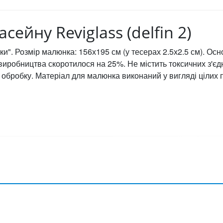
сейну Reviglass (delfin 2)
нки". Розмір малюнка: 156х195 см (у тесерах 2.5х2.5 см). О
 виробництва скоротилося на 25%. Не містить токсичних з'є
 обробку. Матеріал для малюнка виконаний у вигляді цілих 