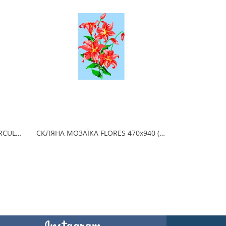
СКЛЯНА МОЗАЇКА DELFINES CIRCULO 190х215 (2.5 x 2.5 см) на папері
СКЛЯНА МОЗАЇКА FLORES 470х940 (2.5 x 2.5 см) на папері