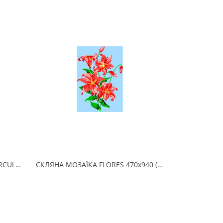
СКЛЯНА МОЗАЇКА DELFINES CIRCULO 190х215 (2.5 x 2.5 см) на папері
СКЛЯНА МОЗАЇКА FLORES 470х940 (2.5 x 2.5 см) на папері