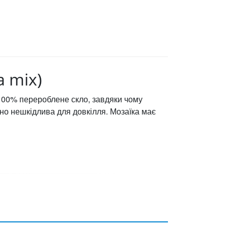
a mix)
є 100% перероблене скло, завдяки чому
но нешкідлива для довкілля. Мозаїка має