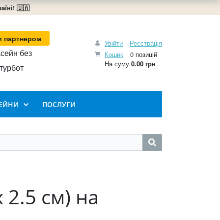
їні! 🇺🇦
и партнером
Увійти
Реєстрація
сейн без
Кошик
0 позицій
На суму
0.00 грн
турбот
ЕЙНИ
ПОСЛУГИ
 2.5 см) на