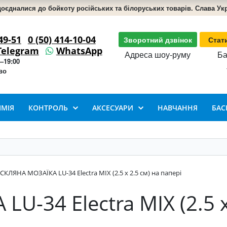
доєдналися до бойкоту російських та білоруських товарів. Слава Укра
49-51
0 (50) 414-10-04
Зворотний дзвінок
Стат
Telegram
WhatsApp
Адреса шоу-руму
Ба
–19:00
во
ІМІЯ
КОНТРОЛЬ
АКСЕСУАРИ
НАВЧАННЯ
БАС
СКЛЯНА МОЗАЇКА LU-34 Electra MIX (2.5 x 2.5 см) на папері
U-34 Electra MIX (2.5 x