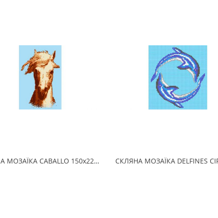
СКЛЯНА МОЗАЇКА CABALLO 150х225 (2.5 x 2.5 см) на папері