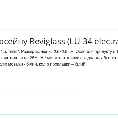
сейну Reviglass (LU-34 electr
ії "Luminis". Розмір малюнка 2.5х2.5 см. Основою продукту 
коротилося на 25%. Не містить токсичних з'єднань, абсолют
олір мозаїки - бiлий, колiр прокладки – бiлий.