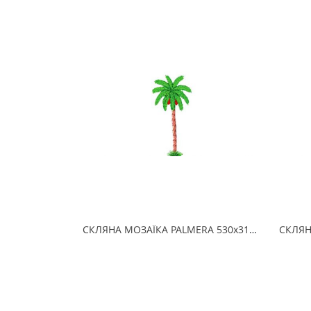
СКЛЯНА МОЗАЇКА PALMERA 530х310 (2.5 x 2.5 см) на папері