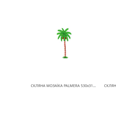
СКЛЯНА МОЗАЇКА PALMERA 530х310 (2.5 x 2.5 см) на папері