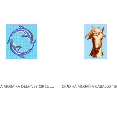
СКЛЯНА МОЗАЇКА DELFINES CIRCULO 190х215 (2.5 x 2.5 см) на папері