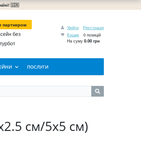
їні! 🇺🇦
и партнером
Увійти
Реєстрація
сейн без
Кошик
0 позицій
На суму
0.00 грн
турбот
ЕЙНИ
ПОСЛУГИ
2.5 см/5х5 см)