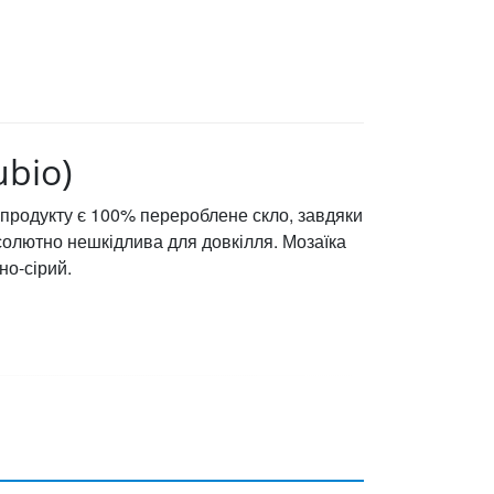
ubio)
ою продукту є 100% перероблене скло, завдяки
солютно нешкідлива для довкілля. Мозаїка
но-сірий.