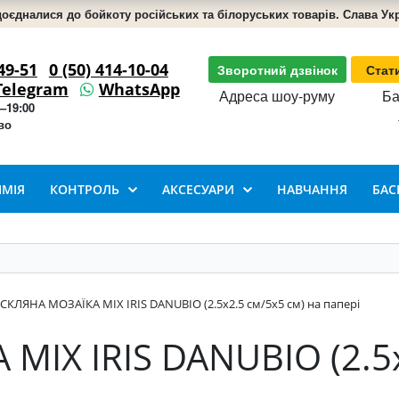
доєдналися до бойкоту російських та білоруських товарів. Слава Укра
49-51
0 (50) 414-10-04
Зворотний дзвінок
Стат
Telegram
WhatsApp
Адреса шоу-руму
Ба
–19:00
во
ІМІЯ
КОНТРОЛЬ
АКСЕСУАРИ
НАВЧАННЯ
БАС
СКЛЯНА МОЗАЇКА MIX IRIS DANUBIO (2.5x2.5 см/5х5 см) на папері
MIX IRIS DANUBIO (2.5x