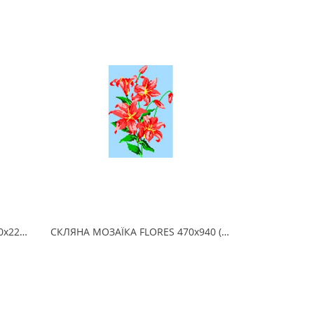
СКЛЯНА МОЗАЇКА CABALLO 150х225 (2.5 x 2.5 см) на папері
СКЛЯНА МОЗАЇКА FLORES 470х940 (2.5 x 2.5 см) на папері