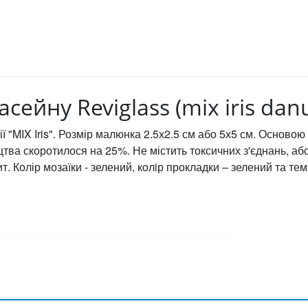
сейну Reviglass (mix iris dan
ції "MIX Iris". Розмір малюнка 2.5х2.5 см або 5х5 см. Основ
тва скоротилося на 25%. Не містить токсичних з'єднань, аб
ит. Колір мозаїки - зелений, колiр прокладки – зелений та тем