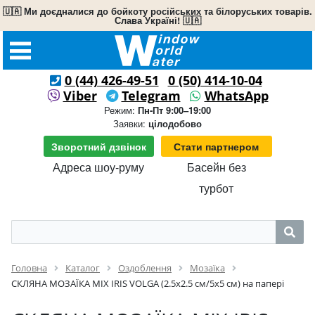
🇺🇦 Ми доєдналися до бойкоту російських та білоруських товарів.
Слава Україні! 🇺🇦
0 (44) 426-49-51
0 (50) 414-10-04
Viber
Telegram
WhatsApp
Режим:
Пн-Пт 9:00–19:00
Заявки:
цілодобово
Зворотний дзвінок
Стати партнером
Адреса шоу-руму
Басейн без
турбот
Головна
Каталог
Оздоблення
Мозаїка
СКЛЯНА МОЗАЇКА MIX IRIS VOLGA (2.5x2.5 см/5х5 см) на папері