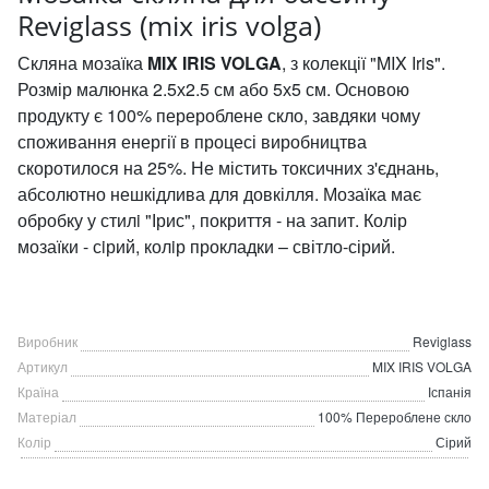
Reviglass (mix iris volga)
Скляна мозаїка
MIX IRIS VOLGA
, з колекції "MIX Iris".
Розмір малюнка 2.5х2.5 см або 5х5 см. Основою
продукту є 100% перероблене скло, завдяки чому
споживання енергії в процесі виробництва
скоротилося на 25%. Не містить токсичних з'єднань,
абсолютно нешкідлива для довкілля. Мозаїка має
обробку у стилi "Ірис", покриття - на запит. Колір
мозаїки - сiрий, колiр прокладки – світло-сірий.
Виробник
Reviglass
Артикул
MIX IRIS VOLGA
Країна
Іспанія
Матеріал
100% Перероблене скло
Колір
Сірий