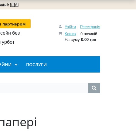
їні! 🇺🇦
и партнером
Увійти
Реєстрація
сейн без
Кошик
0 позицій
На суму
0.00 грн
турбот
ЕЙНИ
ПОСЛУГИ
 папері