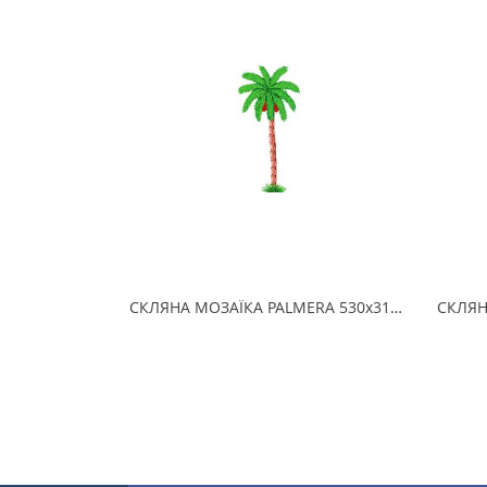
СКЛЯНА МОЗАЇКА PALMERA 530х310 (2.5 x 2.5 см) на папері