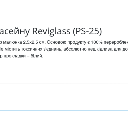
сейну Reviglass (PS-25)
змір малюнка 2.5х2.5 см. Основою продукту є 100% переробле
е містить токсичних з'єднань, абсолютно нешкідлива для до
iр прокладки – бiлий.