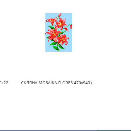
СКЛЯНА МОЗАЇКА CABALLO 150х225 (2.5 x 2.5 см) на папері
СКЛЯНА МОЗАЇКА FLORES 470х940 (2.5 x 2.5 см) на папері