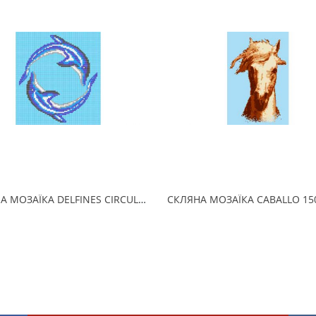
СКЛЯНА МОЗАЇКА DELFINES CIRCULO 190х215 (2.5 x 2.5 см) на папері