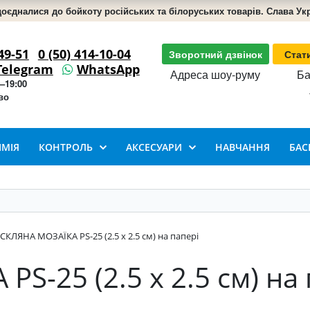
доєдналися до бойкоту російських та білоруських товарів. Слава Укра
49-51
0 (50) 414-10-04
Зворотний дзвінок
Стат
Telegram
WhatsApp
Адреса шоу-руму
Ба
–19:00
во
ІМІЯ
КОНТРОЛЬ
АКСЕСУАРИ
НАВЧАННЯ
БАС
СКЛЯНА МОЗАЇКА PS-25 (2.5 x 2.5 см) на папері
S-25 (2.5 x 2.5 см) на