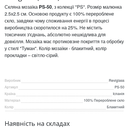
Скляна мозаїка
PS-50
, з колекції "PS". Розмір малюнка
2.5х2.5 см. Основою продукту є 100% перероблене
скло, завдяки чому споживання енергії в процесі
виробництва скоротилося на 25%. Не містить
токсичних з'єднань, абсолютно нешкідлива для
довкілля. Мозаїка має протиковзне покриття та обробку
у стилi "Туман". Колір мозаїки - блакитний, колiр
прокладки – світло-сірий.
Виробник
Reviglass
Артикул
PS-50
Країна
Іспанія
Матеріал
100% Перероблене скло
Колір
Блакитний
Наявність на складах