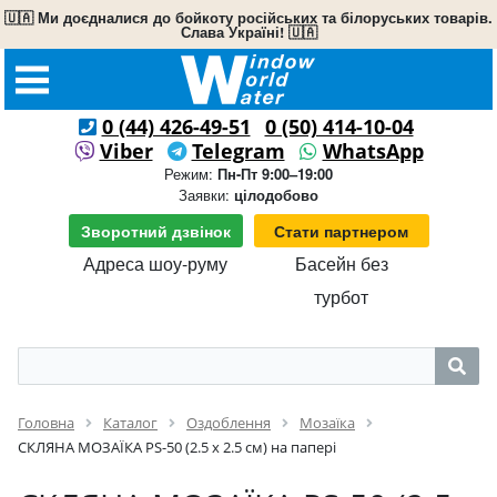
🇺🇦 Ми доєдналися до бойкоту російських та білоруських товарів.
Слава Україні! 🇺🇦
0 (44) 426-49-51
0 (50) 414-10-04
Viber
Telegram
WhatsApp
Режим:
Пн-Пт 9:00–19:00
Заявки:
цілодобово
Зворотний дзвінок
Стати партнером
Адреса шоу-руму
Басейн без
турбот
Головна
Каталог
Оздоблення
Мозаїка
СКЛЯНА МОЗАЇКА PS-50 (2.5 x 2.5 см) на папері