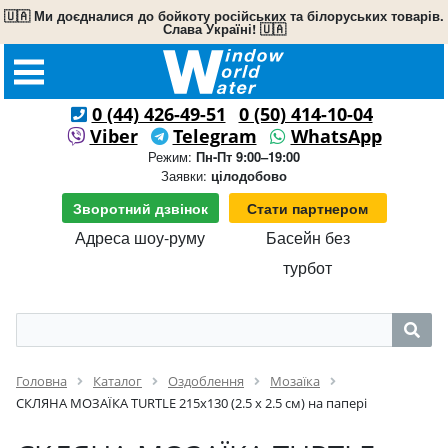
🇺🇦 Ми доєдналися до бойкоту російських та білоруських товарів.
Слава Україні! 🇺🇦
0 (44) 426-49-51
0 (50) 414-10-04
Viber
Telegram
WhatsApp
Режим:
Пн-Пт 9:00–19:00
Заявки:
цілодобово
Зворотний дзвінок
Стати партнером
Адреса шоу-руму
Басейн без
турбот
Головна
Каталог
Оздоблення
Мозаїка
СКЛЯНА МОЗАЇКА TURTLE 215х130 (2.5 x 2.5 см) на папері