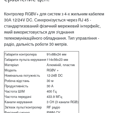
Контролер RGBV+ для систем з 4-х жильним кабелем
30А 12/24V DC. Синхронізується через RJ 45 -
стандартизований фізичний мережевий інтерфейс,
який використовується для з'єднання
телекомунікаційного обладнання. Тип управління -
радіо, дальність роботи 30 метрів.
Габарити контролера
91х88х24 мм
Габарити пульта керування
114х56х23 мм
Матеріал
Алюміній, пластик
Модель
RGBV +
Номінальна потужність
12-24В DC
Робоча відстань
30 м
Продуктивність
30 А
Частота ШІМ
400 Гц
Частота передачі
433.9 МГц
Канали керування
3 CH (3 канали RGB)
Зв'язок пульт/контролер
RF радіо
Вихідний сигнал
PWM CV