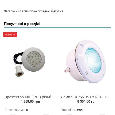
Загальний залишок на складах:
відсутня
Популярні в розділі
Новинка
Прожектор Міні RGB різьба 3/4 з 2-х жильним кабелем 12V/DC 9 Вт
Лампа PAR56 35 Вт RGB ON/OFF скло високої стійкості 12V/AC (лайнер) (з закладною)
4 359.60 грн
8 304.00 грн
Наявність:
мало
Наявність:
мало