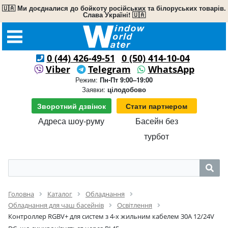
🇺🇦 Ми доєдналися до бойкоту російських та білоруських товарів.
Слава Україні! 🇺🇦
0 (44) 426-49-51
0 (50) 414-10-04
Viber
Telegram
WhatsApp
Режим:
Пн-Пт 9:00–19:00
Заявки:
цілодобово
Зворотний дзвінок
Стати партнером
Адреса шоу-руму
Басейн без
турбот
Головна
Каталог
Обладнання
Обладнання для чаш басейнів
Освітлення
Контроллер RGBV+ для систем з 4-х жильним кабелем 30А 12/24V