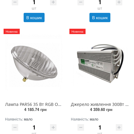
шт
шт
В кошик
В кошик
Новинка
Новинка
Лампа PAR56 35 Вт RGB ON/OFF скло високої стійкості 12V/DC для 4-х жильного кабелю (без закладної)
Джерело живлення 300Вт 12V/DC IP67
4 185.74 грн
4 359.60 грн
Наявність:
мало
Наявність:
мало
шт
шт