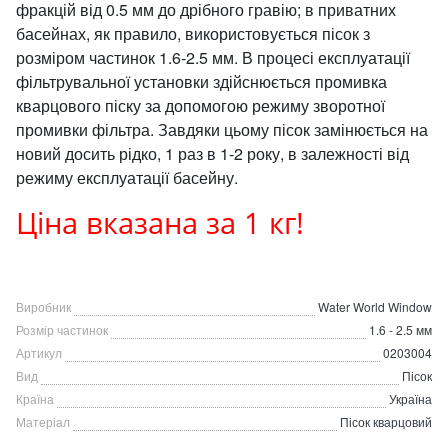
фракцій від 0.5 мм до дрібного гравію; в приватних
басейнах, як правило, використовується пісок з
розміром частинок 1.6-2.5 мм. В процесі експлуатації
фільтрувальної установки здійснюється промивка
кварцового піску за допомогою режиму зворотної
промивки фільтра. Завдяки цьому пісок замінюється на
новий досить рідко, 1 раз в 1-2 року, в залежності від
режиму експлуатації басейну.
Ціна вказана за 1 кг!
Виробник
Water World Window
Розмір частинок
1.6 - 2.5 мм
Артикул
0203004
Вид
Пісок
Країна
Україна
Матеріал
Пісок кварцовий