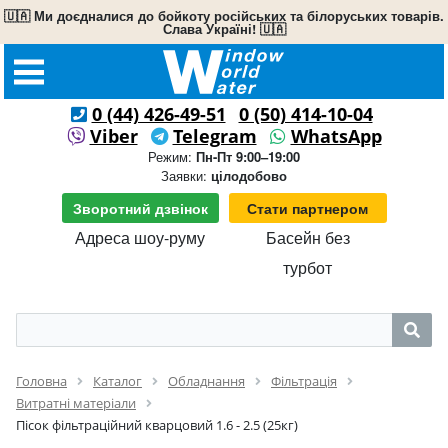
🇺🇦 Ми доєдналися до бойкоту російських та білоруських товарів.
Слава Україні! 🇺🇦
0 (44) 426-49-51
0 (50) 414-10-04
Viber
Telegram
WhatsApp
Режим:
Пн-Пт 9:00–19:00
Заявки:
цілодобово
Зворотний дзвінок
Стати партнером
Адреса шоу-руму
Басейн без
турбот
Головна
Каталог
Обладнання
Фільтрація
Витратні матеріали
Пісок фільтраційний кварцовий 1.6 - 2.5 (25кг)