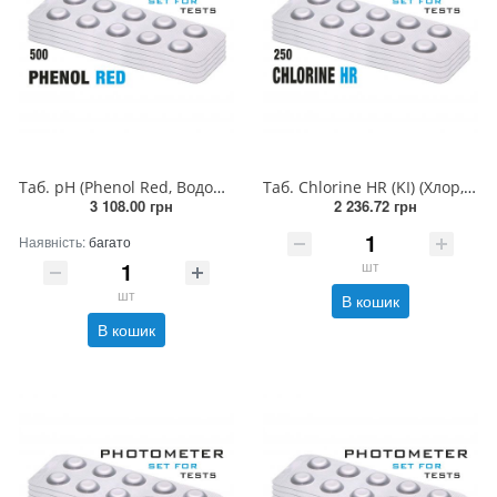
Таб. рН (Phenol Red, Водородний показник, 6,5-8,4 мл/л) (500 піг/уп.) (10 піг/шт) PrimeLab/PoolLab
Таб. Chlorine HR (KI) (Хлор, 5 - 200 мг/л) (250 піг/уп.) (10 піг/шт) PrimeLab
3 108.00 грн
2 236.72 грн
Наявність:
багато
шт
шт
В кошик
В кошик