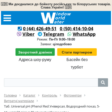
🇺🇦 Ми доєдналися до бойкоту російських та білоруських товарів.
Слава Україні! 🇺🇦
0 (44) 426-49-51
0 (50) 414-10-04
Viber
Telegram
WhatsApp
Режим:
Пн-Пт 9:00–19:00
Заявки:
цілодобово
Зворотний дзвінок
Стати партнером
Адреса шоу-руму
Басейн без
турбот
Головна
Каталог
Контроль
Фотометри
Витратні матеріали
Таб. Universal pH (Phenol Red Універсал, Водородний показ, 5-