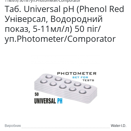
11мл/л) 50 піг/уп.Photometer/Comporator
Таб. Universal pH (Phenol Red
Універсал, Водородний
показ, 5-11мл/л) 50 піг/
уп.Photometer/Comporator
Виробник
Water-I.D.