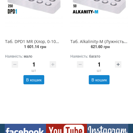
Таб. DPD1 MR (Хлор, 0-10mg/l) 250 піг/уп. (10таб/шт) PrimeLab
Таб. Alkalinity-M (Лужність-M, 5 - 200 мл/л) 50 піг/уп. (10 піг/шт) Photometer/Comporator
1 601.14 грн
621.60 грн
Наявність:
мало
Наявність:
багато
шт
шт
В кошик
В кошик