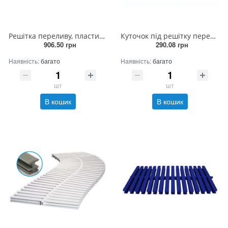
Решітка переливу, пластик ПП, ширина 19,5 см, біла, Acqua Source
Куточок під решітку переливу, пластик ПП, (2 п.м.) сірий, Acqua Source (ціна за 1п.м.!)
906.50 грн
290.08 грн
Наявність:
багато
Наявність:
багато
шт
шт
В кошик
В кошик