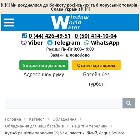
🇺🇦 Ми доєдналися до бойкоту російських та білоруських товарів.
Слава Україні! 🇺🇦
0 (44) 426-49-51
0 (50) 414-10-04
Viber
Telegram
WhatsApp
Режим:
Пн-Пт 9:00–19:00
Заявки:
цілодобово
Зворотний дзвінок
Стати партнером
Адреса шоу-руму
Басейн без
турбот
Головна
Каталог
Обладнання
Обладнання для чаш басейнів
Решітки переливу
Кут 45 решітки переливу 29,5 см, пластик, білий, Acqua Source