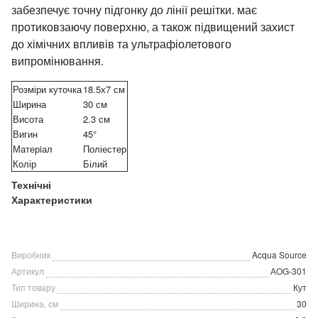
забезпечує точну підгонку до лінії решітки. має
протиковзаючу поверхню, а також підвищений захист
до хімічних впливів та ультрафіолетового
випромінювання.
Розміри куточка
18.5х7 см
Ширина
30 см
Висота
2.3 см
Вигин
45°
Матерiал
Поліестер
Колір
Білий
Технічні
Характеристики
Виробник
Acqua Source
Артикул
АOG-301
Тип товару
Кут
Ширина, см
30