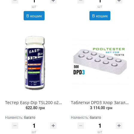
шт
шт
В кошик
В кошик
Тестер Easy-Dip TSL200 o2/pH/Alk
Таблетки DPD3 Хлор Загальний (CL) (500 таб/уп.) (10таб/шт) (rapid/comparator)
622.80 грн
3 114.00 грн
Наявність:
багато
Наявність:
багато
шт
шт