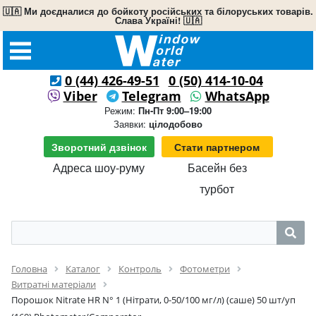
🇺🇦 Ми доєдналися до бойкоту російських та білоруських товарів.
Слава Україні! 🇺🇦
0 (44) 426-49-51
0 (50) 414-10-04
Viber
Telegram
WhatsApp
Режим:
Пн-Пт 9:00–19:00
Заявки:
цілодобово
Зворотний дзвінок
Стати партнером
Адреса шоу-руму
Басейн без
турбот
Головна
Каталог
Контроль
Фотометри
Витратні матеріали
Порошок Nitrate HR N° 1 (Нітрати, 0-50/100 мг/л) (саше) 50 шт/уп