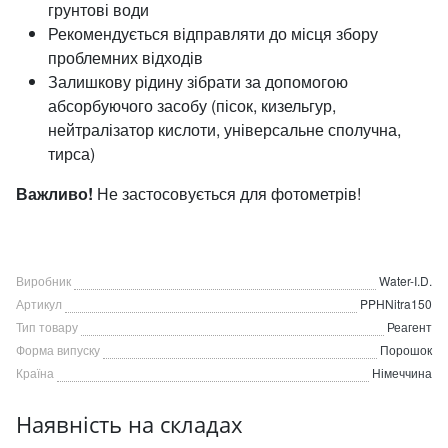
грунтові води
Рекомендується відправляти до місця збору
проблемних відходів
Залишкову рідину зібрати за допомогою
абсорбуючого засобу (пісок, кизельгур,
нейтралізатор кислоти, універсальне сполучна,
тирса)
Важливо!
Не застосовується для фотометрів!
Виробник
Water-I.D.
Артикул
PPHNitra150
Тип товару
Реагент
Форма випуску
Порошок
Країна
Німеччина
Наявність на складах