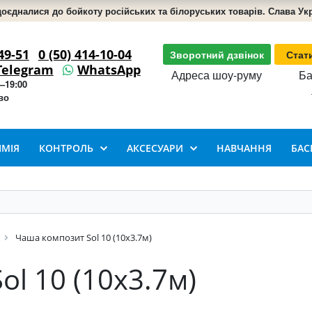
доєдналися до бойкоту російських та білоруських товарів. Слава Укра
49-51
0 (50) 414-10-04
Зворотний дзвінок
Стат
Telegram
WhatsApp
Адреса шоу-руму
Ба
–19:00
во
ІМІЯ
КОНТРОЛЬ
АКСЕСУАРИ
НАВЧАННЯ
БАС
Чаша композит Sol 10 (10х3.7м)
l 10 (10х3.7м)