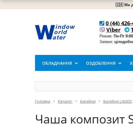
🇺🇦 Ми 
0 (44) 426-
Viber
Режим:
Пн-Пт 9:00
Заявки:
цілодобо
ОБЛАДНАННЯ
ОЗДОБЛЕННЯ
Х
Головна
Каталог
Басейни
Басейни LAGOS
Чаша композит So