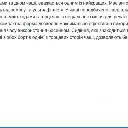
ами та дном чаші, вважається одним із найкращих. Має вит
 від осмосу та ультрафіолету. У чаші передбачено спеціальн
ть між сходами в торці чаші спеціального місця для релакс
ь компактна форма дозволяє максимально ефективно викорис
я часу використання басейном. Сидіння, яке знаходиться в 
і з обох бортів однієї з торцевих сторін чаші, дозволяють б