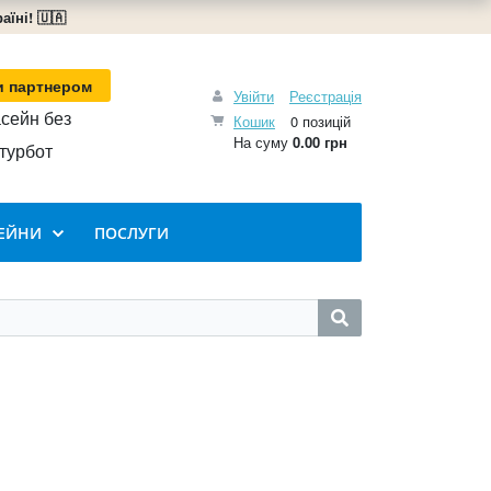
їні! 🇺🇦
и партнером
Увійти
Реєстрація
сейн без
Кошик
0 позицій
На суму
0.00 грн
турбот
ЕЙНИ
ПОСЛУГИ