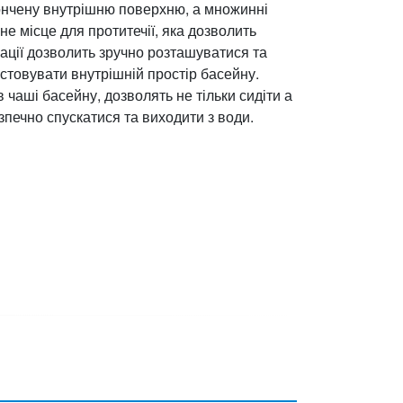
ончену внутрішню поверхню, а множинні
е місце для протитечії, яка дозволить
ації дозволить зручно розташуватися та
товувати внутрішній простір басейну.
чаші басейну, дозволять не тільки сидіти а
езпечно спускатися та виходити з води.