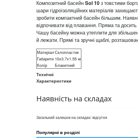
Композитний басейн
Sol 10
з товстими борт
шари гідроізоляційних матеріалів захищають
зробити компактний басейн більшим. Наявніс
відпочивати від плавання. Пряма та досит
Чашу басейну можна утеплити для збільшенн
й лежати. Прямі та зручні щаблі, розташован
Матеріал
Склопластик
Габарити
10х3.7х1.55 м
Колір
Блакитний
Технічні
Характеристики
Наявність на складах
Загальний залишок на складах:
відсутня
Популярні в розділі