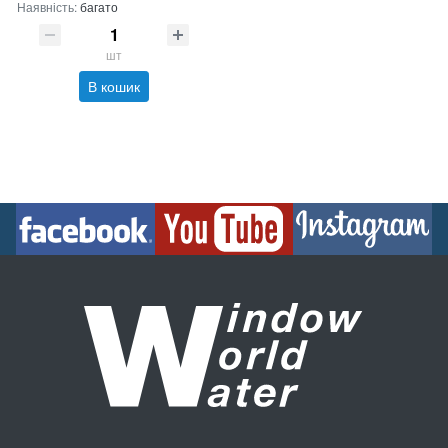
Наявність:
багато
шт
В кошик