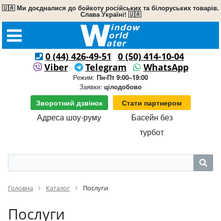
🇺🇦 Ми доєдналися до бойкоту російських та білоруських товарів.
Слава Україні! 🇺🇦
0 (44) 426-49-51
0 (50) 414-10-04
Viber
Telegram
WhatsApp
Режим:
Пн-Пт 9:00–19:00
Заявки:
цілодобово
Зворотний дзвінок
Стати партнером
Адреса шоу-руму
Басейн без
турбот
Головна
Каталог
Послуги
Послуги