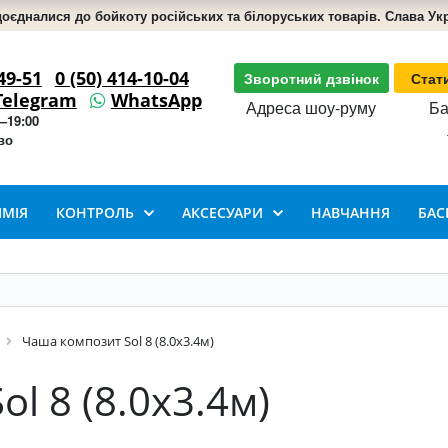
доєдналися до бойкоту російських та білоруських товарів. Слава Укра
49-51
0 (50) 414-10-04
Зворотний дзвінок
Стат
Telegram
WhatsApp
Адреса шоу-руму
Ба
–19:00
во
ІМІЯ
КОНТРОЛЬ
АКСЕСУАРИ
НАВЧАННЯ
БАС
Чаша композит Sol 8 (8.0х3.4м)
l 8 (8.0х3.4м)