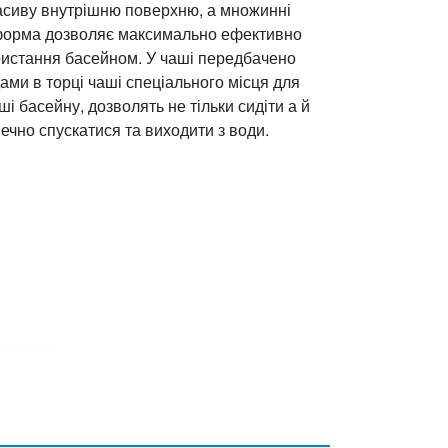
расиву внутрішню поверхню, а множинні
а форма дозволяє максимально ефективно
ристання басейном. У чаші передбачено
ами в торці чаші спеціального місця для
і басейну, дозволять не тільки сидіти а й
печно спускатися та виходити з води.