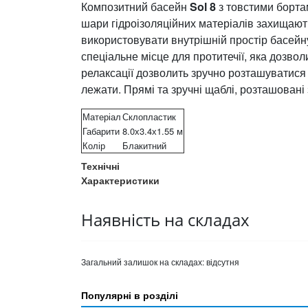
Композитний басейн
Sol 8
з товстими борта
шари гідроізоляційних матеріалів захищаю
використовувати внутрішній простір басей
спеціальне місце для протитечії, яка дозво
релаксації дозволить зручно розташуватися т
лежати. Прямі та зручні щаблі, розташовані 
Матеріал
Склопластик
Габарити
8.0х3.4х1.55 м
Колір
Блакитний
Технічні
Характеристики
Наявність на складах
Загальний залишок на складах:
відсутня
Популярні в розділі