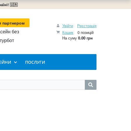
їні! 🇺🇦
и партнером
Увійти
Реєстрація
сейн без
Кошик
0 позицій
На суму
0.00 грн
турбот
ЕЙНИ
ПОСЛУГИ