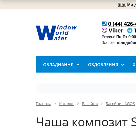
🇺🇦 Ми 
0 (44) 426-
Viber
Режим:
Пн-Пт 9:00
Заявки:
цілодобо
ОБЛАДНАННЯ
ОЗДОБЛЕННЯ
Х
Головна
Каталог
Басейни
Басейни LAGOS
Чаша композит So