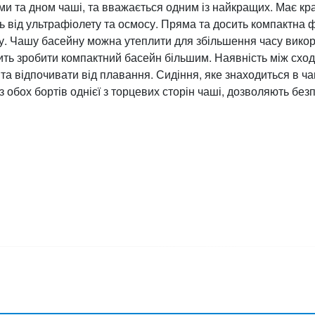
ми та дном чаші, та вважається одним із найкращих. Має к
ть від ультрафіолету та осмосу. Пряма та досить компактн
ну. Чашу басейну можна утеплити для збільшення часу вико
лить зробити компактний басейн більшим. Наявність між сход
а відпочивати від плавання. Сидіння, яке знаходиться в чаш
з обох бортів однієї з торцевих сторін чаші, дозволяють без