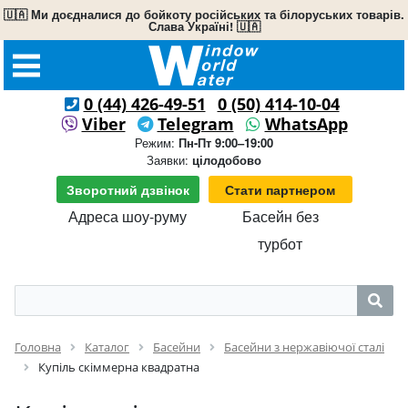
🇺🇦 Ми доєдналися до бойкоту російських та білоруських товарів.
Слава Україні! 🇺🇦
0 (44) 426-49-51
0 (50) 414-10-04
Viber
Telegram
WhatsApp
Режим:
Пн-Пт 9:00–19:00
Заявки:
цілодобово
Зворотний дзвінок
Стати партнером
Адреса шоу-руму
Басейн без
турбот
Головна
Каталог
Басейни
Басейни з нержавіючої сталі
Купіль скіммерна квадратна