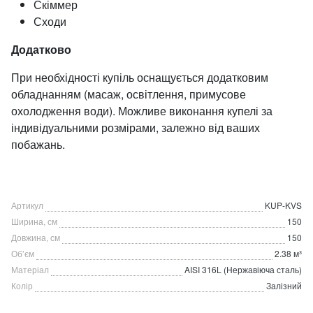
Скіммер
Сходи
Додатково
При необхідності купіль оснащується додатковим
обладнанням (масаж, освітлення, примусове
охолодження води). Можливе виконання купелі за
індивідуальними розмірами, залежно від ваших
побажань.
Артикул
KUP-KVS
Ширина, см
150
Довжина, см
150
Об’єм
2.38 м³
Матеріал
AISI 316L (Нержавіюча сталь)
Колір
Залізний