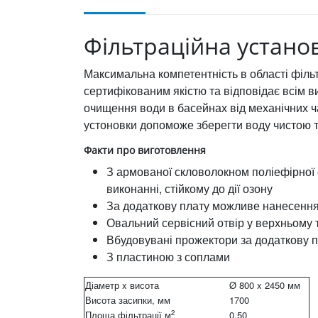
Фільтраційна устано
Максимальна компетентність в області філ
сертифікованим якістю та відповідає всім 
очищення води в басейнах від механічних ча
устоновки допоможе зберегти воду чистою т
Факти про виготовлення
З армованої скловолокном поліефірної 
виконанні, стійкому до дії озону
За додаткову плату можливе нанесення
Овальний сервісний отвір у верхньому
Вбудовувані прожектори за додаткову 
З пластиною з соплами
Діаметр x висота
Ø 800 x 2450 мм
Висота засипки, мм
1700
2
Площа фільтрації м
0.50