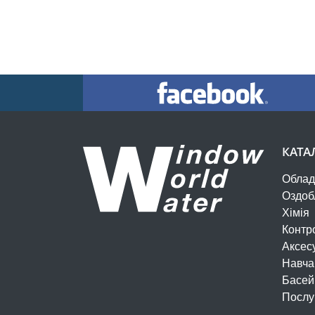
КАТА
Облад
Оздоб
Хімія
Контр
Аксес
Навча
Басей
Послу