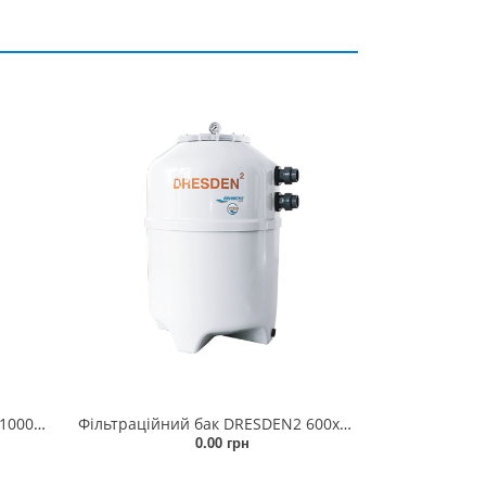
Фільтраційний бак MÜNCHEN 1000x1800мм (бічній вентиль, з'єднання DN125/DN100)
Фільтраційний бак DRESDEN2 600x980мм (бічній вентиль, з'єднання 50мм)
0.00 грн