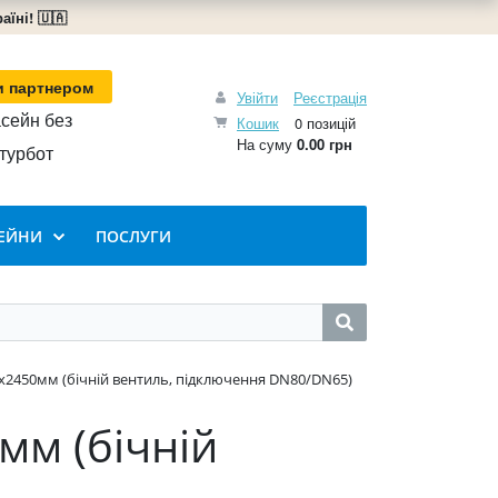
їні! 🇺🇦
и партнером
Увійти
Реєстрація
сейн без
Кошик
0 позицій
На суму
0.00 грн
турбот
ЕЙНИ
ПОСЛУГИ
x2450мм (бічній вентиль, підключення DN80/DN65)
мм (бічній