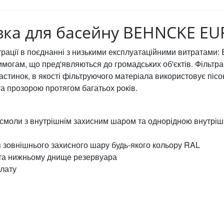
вка для басейну BEHNCKE EU
ьтрації в поєднанні з низькими експлуатаційними витрата
вимогам, що пред'являються до громадських об'єктів. Фільт
стинок, в якості фільтруючого матеріала використовує пісо
а прозорою протягом багатьох років.
смоли з внутрішнім захисним шаром та однорідною внутрішн
 зовнішнього захисного шару будь-якого кольору RAL
 та нижньому днище резервуара
плату