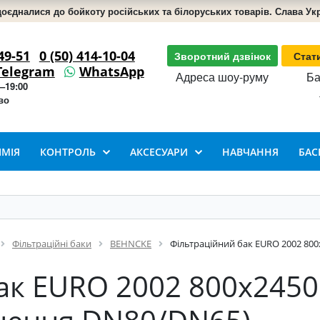
доєдналися до бойкоту російських та білоруських товарів. Слава Укра
49-51
0 (50) 414-10-04
Зворотний дзвінок
Стат
Telegram
WhatsApp
Адреса шоу-руму
Ба
–19:00
во
ІМІЯ
КОНТРОЛЬ
АКСЕСУАРИ
НАВЧАННЯ
БАС
Фільтраційні баки
BEHNCKE
Фільтраційний бак EURO 2002 800
ак EURO 2002 800x2450