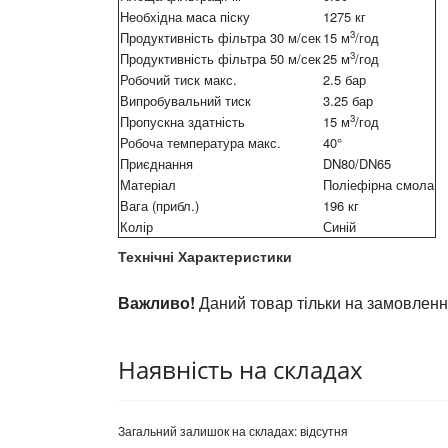
Необхідна маса піску
1275 кг
3
Продуктивність фільтра 30 м/сек
15 м
/год
3
Продуктивність фільтра 50 м/сек
25 м
/год
Робочий тиск макс.
2.5 бар
Випробувальний тиск
3.25 бар
3
Пропускна здатність
15 м
/год
Робоча температура макс.
40°
Приєднання
DN80/DN65
Матеріал
Поліефірна смола
Вага (прибл.)
196 кг
Колір
Синій
Технічні Характеристики
Важливо!
Даний товар тільки на замовленн
Наявність на складах
Загальний залишок на складах:
відсутня