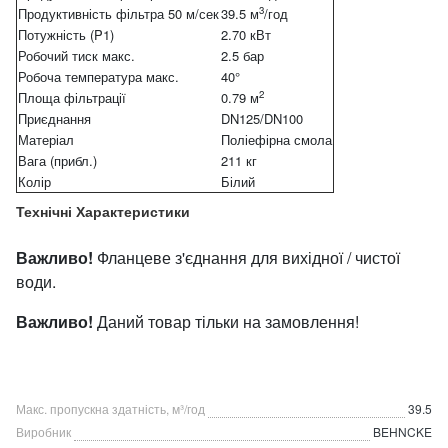
3
Продуктивність фільтра 50 м/сек
39.5 м
/год
Потужність (P1)
2.70 кВт
Робочий тиск макс.
2.5 бар
Робоча температура макс.
40°
2
Площа фільтрації
0.79 м
Приєднання
DN125/DN100
Матеріал
Поліефірна смола
Вага (прибл.)
211 кг
Колір
Білий
Технічні Характеристики
Важливо!
Фланцеве з'єднання для вихідної / чистої
води.
Важливо!
Даний товар тільки на замовлення!
Макс. пропускна здатність, м³/год
39.5
Виробник
BEHNCKE