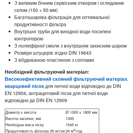
З великим бічним сервісним отвором і оглядовим
склом (150 × 50 мм)
Багатошарова фільтрація для оптимальної
продуктивності фільтра
Внутрішні труби для вихідної води посилені
контропорою
З поліефірної смоли з внутрішнім захисним шаром
Розміри штуцерів згідно DIN 19643
З вбудованою пластиною з соплами
Необхідний фільтруючий матеріал:
Високоефективний скляний фільтруючий матеріал
,
кварцовий пісок
для питної води відповідно до DIN
EN 12904, антрацитовий пісок для питної води
відповідно до DIN EN 12909
Діаметр x висота
Ø 1000 x 1800 мм
Висота засипки, мм
1300
Необхідна маса піску
1545 кг
3
Продуктивність фільтра 30 м/сек
24 м
/год