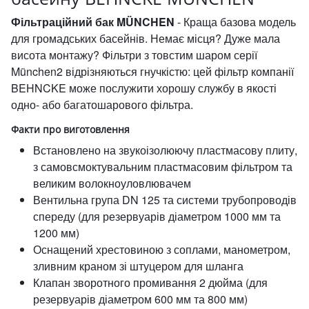
Фільтраційний бак MÜNCHEN
- Краща базова модель
для громадських басейнів. Немає місця? Дуже мала
висота монтажу? Фільтри з товстим шаром серії
München2 відрізняються гнучкістю: цей фільтр компанії
BEHNCKE може послужити хорошу службу в якості
одно- або багатошарового фільтра.
Факти про виготовлення
Встановлено на звукоізолюючу пластмасову плиту,
з самовсмоктувальним пластмасовим фільтром та
великим волокноуловлювачем
Вентильна група DN 125 та системи трубопроводів
спереду (для резервуарів діаметром 1000 мм та
1200 мм)
Оснащений хрестовиною з соплами, манометром,
зливним краном зі штуцером для шланга
Клапан зворотного промивання 2 дюйма (для
резервуарів діаметром 600 мм та 800 мм)