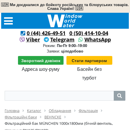
🇺🇦 Ми доєдналися до бойкоту російських та білоруських товарів.
Слава Україні! 🇺🇦
0 (44) 426-49-51
0 (50) 414-10-04
Viber
Telegram
WhatsApp
Режим:
Пн-Пт 9:00–19:00
Заявки:
цілодобово
Зворотний дзвінок
Стати партнером
Адреса шоу-руму
Басейн без
турбот
Головна
Каталог
Обладнання
Фільтрація
Фільтраційні баки
BEHNCKE
Фільтраційний бак MÜNCHEN 1000x1800мм (бічній вентиль,