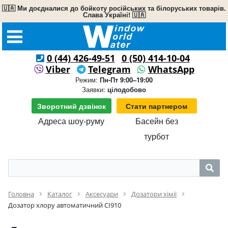
🇺🇦 Ми доєдналися до бойкоту російських та білоруських товарів.
Слава Україні! 🇺🇦
0 (44) 426-49-51
0 (50) 414-10-04
Viber
Telegram
WhatsApp
Режим:
Пн-Пт 9:00–19:00
Заявки:
цілодобово
Зворотний дзвінок
Стати партнером
Адреса шоу-руму
Басейн без
турбот
Головна
Каталог
Аксесуари
Дозатори хімії
Дозатор хлору автоматичний CI910