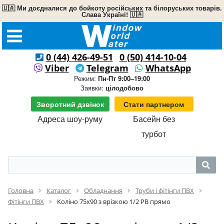
🇺🇦 Ми доєдналися до бойкоту російських та білоруських товарів.
Слава Україні! 🇺🇦
0 (44) 426-49-51
0 (50) 414-10-04
Viber
Telegram
WhatsApp
Режим:
Пн-Пт 9:00–19:00
Заявки:
цілодобово
Зворотний дзвінок
Стати партнером
Адреса шоу-руму
Басейн без
турбот
Головна
Каталог
Обладнання
Труби і фітінги ПВХ
Фітінги ПВХ
Коліно 75х90 з врізкою 1/2 РВ прямо