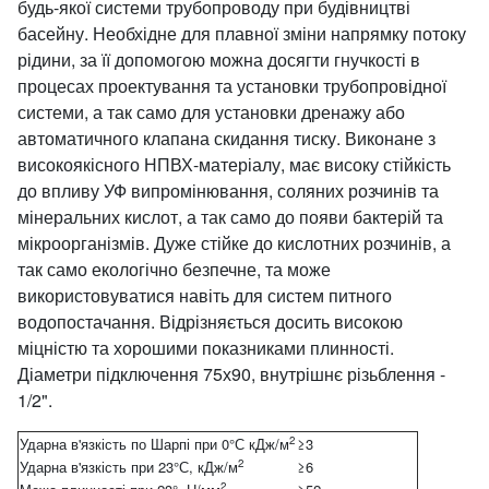
будь-якої системи трубопроводу при будівництві
басейну. Необхідне для плавної зміни напрямку потоку
рідини, за її допомогою можна досягти гнучкості в
процесах проектування та установки трубопровідної
системи, а так само для установки дренажу або
автоматичного клапана скидання тиску. Виконане з
високоякісного НПВХ-матеріалу, має високу стійкість
до впливу УФ випромінювання, соляних розчинів та
мінеральних кислот, а так само до появи бактерій та
мікроорганізмів. Дуже стійке до кислотних розчинів, а
так само екологічно безпечне, та може
використовуватися навіть для систем питного
водопостачання. Відрізняється досить високою
міцністю та хорошими показниками плинності.
Діаметри підключення 75х90, внутрішнє різьблення -
1/2".
2
Ударна в'язкість по Шарпі при 0°С кДж/м
≥3
2
Ударна в'язкість при 23°С, кДж/м
≥6
2