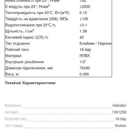
Межа плинності при 23°, Н/мм
≥52
2
Е-модуль при 23°, Н/мм
≥2500
Теплопровідність при 23°С, Вт/(м*К)
0.15
Твердість на вдавлення (358), МПа
≥105
Водопоглинання при 23°С,%
≤0.1
3
Щільність, г/см
1.38
Кисневий індекс (LOI),%
42
Тип з'єднання
Клейове / Нарізне
Робочий тиск
16 бар
Матеріал
НПВХ
Внутрішнє різьблення
1/2"
Діаметри підключення, мм
75х90
Вага, кг
0.455
Технічні Характеристики
Виробник
Hidroten
Артикул
1001258
Робочий тиск
16 бар
Тип товару
Коліно