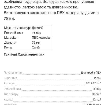
особливих труднощів. Володіє високою пропускною
здатністю, легкою вагою та довговічностю.
Виготовлено з високоякісного ПВХ-матеріалу, діаметр
75 мм.
Макс. температура
До 60°С
Робочий тиск
16 бар
Матеріал
ПВХ-матеріал
Діаметр
75 мм
Колір
Синій
Технічні Характеристики
Призначення
Для труб з ПВХ
Виробник
Liansu
Артикул
F019/20140
Робочий тиск
16 бар
Тип товару
Коліно
Країна
Китай
Матеріал
ПВХ-матеріал