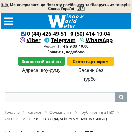
🇺🇦 Ми доєдналися до бойкоту російських та білоруських товарів.
Слава Україні! 🇺🇦
0 (44) 426-49-51
0 (50) 414-10-04
Viber
Telegram
WhatsApp
Режим:
Пн-Пт 9:00–19:00
Заявки:
цілодобово
Зворотний дзвінок
Стати партнером
Адреса шоу-руму
Басейн без
турбот
Головна
Каталог
Обладнання
Труби і фітінги ПВХ
Фітінги ПВХ
Коліно 90 градусів 75 мм (46штук/ящик)