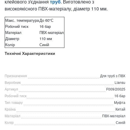
клейового з'єднання
труб
. Виготовлено з
високоякісного ПВХ-матеріалу, діаметр 110 мм.
Макс. температура
До 60°С
Робочий тиск
16 бар
Матеріал
ПВХ-матеріал
Діаметр
110 мм
Колір
Синій
Технічні Характеристики
Призначення
Для труб з ПВХ
Виробник
Liansu
Артикул
F009/20025
Робочий тиск
16 бар
Тип товару
Муфта
Країна
Китай
Матеріал
ПВХ-матеріал
Колір
Синій