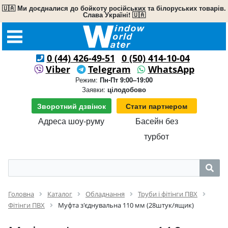
🇺🇦 Ми доєдналися до бойкоту російських та білоруських товарів.
Слава Україні! 🇺🇦
0 (44) 426-49-51
0 (50) 414-10-04
Viber
Telegram
WhatsApp
Режим:
Пн-Пт 9:00–19:00
Заявки:
цілодобово
Зворотний дзвінок
Стати партнером
Адреса шоу-руму
Басейн без
турбот
Головна
Каталог
Обладнання
Труби і фітінги ПВХ
Фітінги ПВХ
Муфта з'єднувальна 110 мм (28штук/ящик)