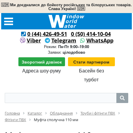
🇺🇦 Ми доєдналися до бойкоту російських та білоруських товарів.
Слава Україні! 🇺🇦
0 (44) 426-49-51
0 (50) 414-10-04
Viber
Telegram
WhatsApp
Режим:
Пн-Пт 9:00–19:00
Заявки:
цілодобово
Зворотний дзвінок
Стати партнером
Адреса шоу-руму
Басейн без
турбот
Головна
Каталог
Обладнання
Труби і фітінги ПВХ
Фітінги ПВХ
Муфта сполучна 110 мм