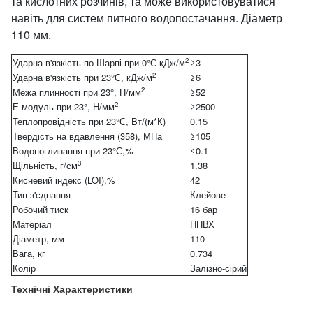
та кислотних розчинів, та може використовуватися
навіть для систем питного водопостачання. Діаметр
110 мм.
2
Ударна в'язкість по Шарпі при 0°С кДж/м
≥3
2
Ударна в'язкість при 23°С, кДж/м
≥6
2
Межа плинності при 23°, Н/мм
≥52
2
Е-модуль при 23°, Н/мм
≥2500
Теплопровідність при 23°С, Вт/(м*К)
0.15
Твердість на вдавлення (358), МПа
≥105
Водопоглинання при 23°С,%
≤0.1
3
Щільність, г/см
1.38
Кисневий індекс (LOI),%
42
Тип з'єднання
Клейове
Робочий тиск
16 бар
Матеріал
НПВХ
Діаметр, мм
110
Вага, кг
0.734
Колір
Залізно-сірий
Технічні Характеристики