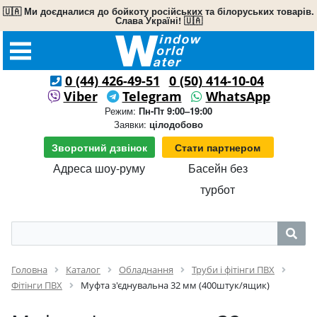
🇺🇦 Ми доєдналися до бойкоту російських та білоруських товарів.
Слава Україні! 🇺🇦
0 (44) 426-49-51
0 (50) 414-10-04
Viber
Telegram
WhatsApp
Режим:
Пн-Пт 9:00–19:00
Заявки:
цілодобово
Зворотний дзвінок
Стати партнером
Адреса шоу-руму
Басейн без
турбот
Головна
Каталог
Обладнання
Труби і фітінги ПВХ
Фітінги ПВХ
Муфта з'єднувальна 32 мм (400штук/ящик)