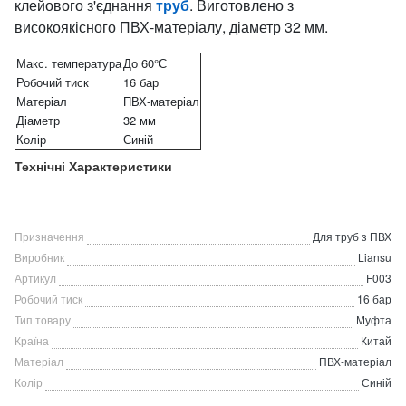
клейового з'єднання
труб
. Виготовлено з
високоякісного ПВХ-матеріалу, діаметр 32 мм.
Макс. температура
До 60°С
Робочий тиск
16 бар
Матеріал
ПВХ-матеріал
Діаметр
32 мм
Колір
Синій
Технічні Характеристики
Призначення
Для труб з ПВХ
Виробник
Liansu
Артикул
F003
Робочий тиск
16 бар
Тип товару
Муфта
Країна
Китай
Матеріал
ПВХ-матеріал
Колір
Синій