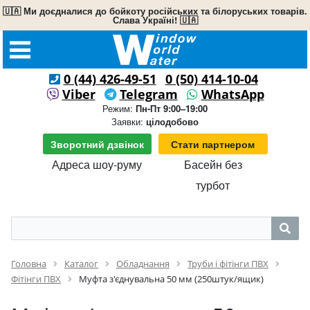
🇺🇦 Ми доєдналися до бойкоту російських та білоруських товарів.
Слава Україні! 🇺🇦
0 (44) 426-49-51
0 (50) 414-10-04
Viber
Telegram
WhatsApp
Режим:
Пн-Пт 9:00–19:00
Заявки:
цілодобово
Зворотний дзвінок
Стати партнером
Адреса шоу-руму
Басейн без
турбот
Головна
Каталог
Обладнання
Труби і фітінги ПВХ
Фітінги ПВХ
Муфта з'єднувальна 50 мм (250штук/ящик)