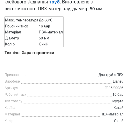
клейового з'єднання
труб
. Виготовлено з
високоякісного ПВХ-матеріалу, діаметр 50 мм.
Макс. температура
До 60°С
Робочий тиск
16 бар
Матеріал
ПВХ-матеріал
Діаметр
50 мм
Колір
Синій
Технічні Характеристики
Призначення
Для труб з ПВХ
Виробник
Liansu
Артикул
F005/20036
Робочий тиск
16 бар
Тип товару
Муфта
Країна
Китай
Матеріал
ПВХ-матеріал
Колір
Синій