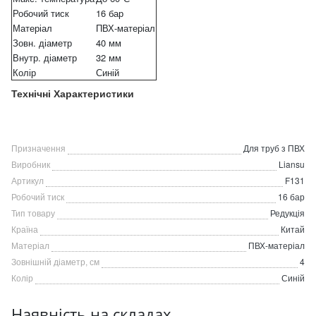
Робочий тиск
16 бар
Матеріал
ПВХ-матеріал
Зовн. діаметр
40 мм
Внутр. діаметр
32 мм
Колір
Синій
Технічні Характеристики
Призначення
Для труб з ПВХ
Виробник
Liansu
Артикул
F131
Робочий тиск
16 бар
Тип товару
Редукція
Країна
Китай
Матеріал
ПВХ-матеріал
Зовнішній діаметр, см
4
Колір
Синій
Наявність на складах