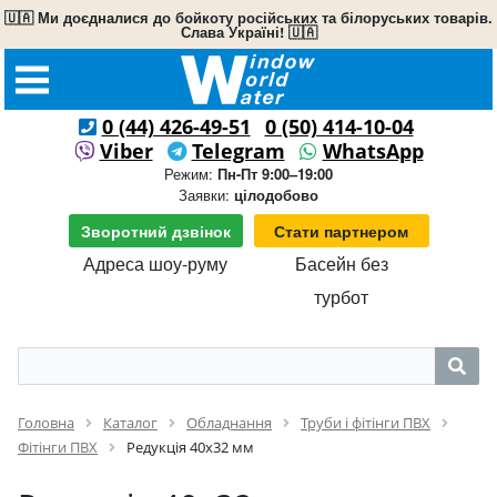
🇺🇦 Ми доєдналися до бойкоту російських та білоруських товарів.
Слава Україні! 🇺🇦
0 (44) 426-49-51
0 (50) 414-10-04
Viber
Telegram
WhatsApp
Режим:
Пн-Пт 9:00–19:00
Заявки:
цілодобово
Зворотний дзвінок
Стати партнером
Адреса шоу-руму
Басейн без
турбот
Головна
Каталог
Обладнання
Труби і фітінги ПВХ
Фітінги ПВХ
Редукція 40х32 мм