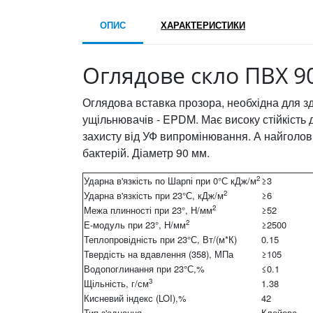
ОПИС
ХАРАКТЕРИСТИКИ
Оглядове скло ПВХ 9
Оглядова вставка прозора, необхідна для з
ущільнювачів - EPDM. Має високу стійкість д
захисту від УФ випромінювання. А найголовн
бактерій. Діаметр 90 мм.
2
Ударна в'язкість по Шарпі при 0°С кДж/м
≥3
2
Ударна в'язкість при 23°С, кДж/м
≥6
2
Межа плинності при 23°, Н/мм
≥52
2
Е-модуль при 23°, Н/мм
≥2500
Теплопровідність при 23°С, Вт/(м*К)
0.15
Твердість на вдавлення (358), МПа
≥105
Водопоглинання при 23°С,%
≤0.1
3
Щільність, г/см
1.38
Кисневий індекс (LOI),%
42
Тип з'єднання
Клейове