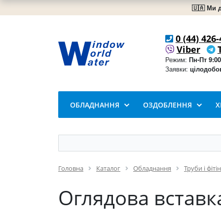
🇺🇦 Ми 
0 (44) 426-
Viber
Режим:
Пн-Пт 9:00
Заявки:
цілодобо
ОБЛАДНАННЯ
ОЗДОБЛЕННЯ
Х
Головна
Каталог
Обладнання
Труби і фіті
Оглядова вставк