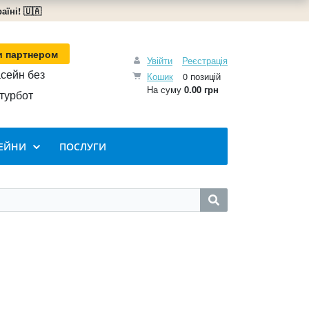
їні! 🇺🇦
и партнером
Увійти
Реєстрація
сейн без
Кошик
0 позицій
На суму
0.00 грн
турбот
ЕЙНИ
ПОСЛУГИ