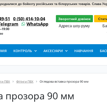
доєдналися до бойкоту російських та білоруських товарів. Слава Укра
49-51
0 (50) 414-10-04
Зворотний дзвінок
Стат
Telegram
WhatsApp
Адреса шоу-руму
Ба
–19:00
во
ІМІЯ
КОНТРОЛЬ
АКСЕСУАРИ
НАВЧАННЯ
БАС
нги ПВХ
Фітінги ПВХ
Оглядова вставка прозора 90 мм
а прозора 90 мм