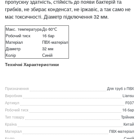
пропускну здатність, стійкість до появи бактерій та
грибків, не збирає конденсат, не іржавіє, а так само не
має токсичності. Діаметр підключення 32 мм.
Макс. температура
До 60°С
Робочий тиск
16 бар
Матеріал
ПВХ-матеріал
Діаметр
32 мм
Колір
Синій
Технічні Характеристики
Призначення
Для труб з ПВХ
Виробник
Liansu
Артикул
F037
Робочий тиск
16 бар
Тип товару
Трійник
Країна
Китай
Матеріал
ПВХ-матеріал
Колір
Синій