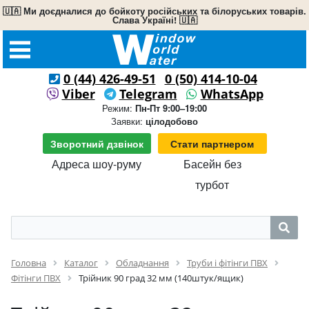
🇺🇦 Ми доєдналися до бойкоту російських та білоруських товарів.
Слава Україні! 🇺🇦
0 (44) 426-49-51
0 (50) 414-10-04
Viber
Telegram
WhatsApp
Режим:
Пн-Пт 9:00–19:00
Заявки:
цілодобово
Зворотний дзвінок
Стати партнером
Адреса шоу-руму
Басейн без
турбот
Головна
Каталог
Обладнання
Труби і фітінги ПВХ
Фітінги ПВХ
Трійник 90 град 32 мм (140штук/ящик)