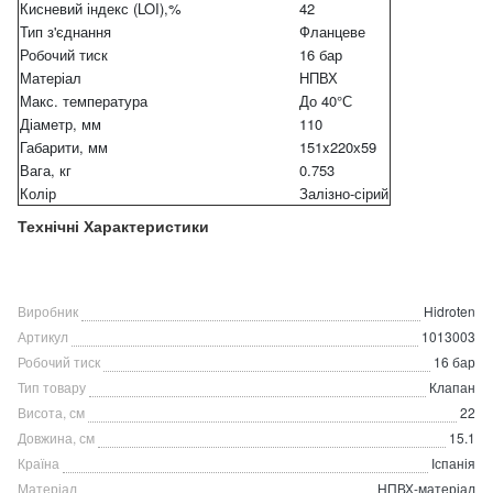
Кисневий індекс (LOI),%
42
Тип з'єднання
Фланцеве
Робочий тиск
16 бар
Матеріал
НПВХ
Макс. температура
До 40°С
Діаметр, мм
110
Габарити, мм
151x220х59
Вага, кг
0.753
Колір
Залізно-сірий
Технічні Характеристики
Виробник
Hidroten
Артикул
1013003
Робочий тиск
16 бар
Тип товару
Клапан
Висота, см
22
Довжина, см
15.1
Країна
Іспанія
Матеріал
НПВХ-матеріал