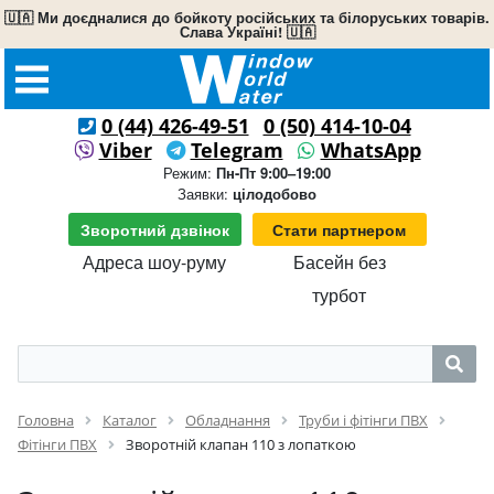
🇺🇦 Ми доєдналися до бойкоту російських та білоруських товарів.
Слава Україні! 🇺🇦
0 (44) 426-49-51
0 (50) 414-10-04
Viber
Telegram
WhatsApp
Режим:
Пн-Пт 9:00–19:00
Заявки:
цілодобово
Зворотний дзвінок
Стати партнером
Адреса шоу-руму
Басейн без
турбот
Головна
Каталог
Обладнання
Труби і фітінги ПВХ
Фітінги ПВХ
Зворотній клапан 110 з лопаткою