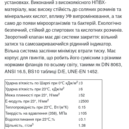
установках. Виконаний з високоякісного НПВХ-
матеріалу, має високу стійкість до соляних розчинів та
мінеральних кислот, впливу УФ випромінювання, а так
само до появи мікроорганізмів та бактерій. Екологічно
безпечний, стійкий до спиртових та кислотних розчинів.
Зворотний клапан має дві системи закриття: вільний
затиск та самозакриваючийся рiдинний індикатор.
Вільна система заслінки мінімізує втрати тиску. Має
корпус для гвинтів, що робить його сумісним з різними
нормами фланців по всьому світу, такими як DIN 8063,
ANSI 16.5, BS10 таблиці D/E, UNE-EN 1452.
2
Ударна в'язкість по Шарпі при 0°С кДж/м
≥3
2
Ударна в'язкість при 23°С, кДж/м
≥6
2
Межа плинності при 23°, Н/мм
≥52
2
Е-модуль при 23°, Н/мм
≥2500
Теплопровідність при 23°С, Вт/(м*К)
0.15
Твердість на вдавлення (358), МПа
≥105
Водопоглинання при 23°С,%
≤0.1
3
Щільність, г/см
1.38