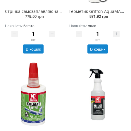
Стрічка самозаплавляюча ремонтна від протікання труб SFT-101 REPAIR 25мм BP 3м (12шт)
Герметик Griffon AquaMAX 425гр. (білий) (12шт уп)
778.50 грн
871.92 грн
Наявність:
багато
Наявність:
мало
шт
шт
В кошик
В кошик