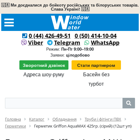
🇺🇦 Ми доєдналися до бойкоту російських та білоруських товарів.
Слава Україні! 🇺🇦
0 (44) 426-49-51
0 (50) 414-10-04
Viber
Telegram
WhatsApp
Режим:
Пн-Пт 9:00–19:00
Заявки:
цілодобово
Зворотний дзвінок
Стати партнером
Адреса шоу-руму
Басейн без
турбот
Головна
Каталог
Обладнання
Труби і фітінги ПВХ
Герметики
Герметик Griffon AquaMAX 425гр. (сірий) (12шт уп)