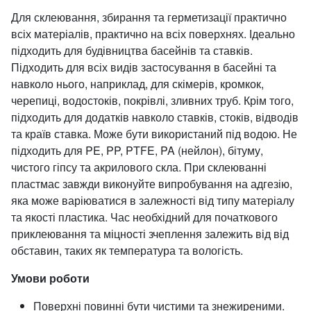
Для склеювання, збирання та герметизації практично
всіх матеріалів, практично на всіх поверхнях. Ідеально
підходить для будівництва басейнів та ставків.
Підходить для всіх видів застосування в басейні та
навколо нього, наприклад, для скімерів, кромкок,
черепиці, водостоків, покрівлі, зливних труб. Крім того,
підходить для додатків навколо ставків, стоків, відводів
та країв ставка. Може бути використаний під водою. Не
підходить для PE, PP, PTFE, PA (нейлон), бітуму,
чистого гіпсу та акрилового скла. При склеюванні
пластмас завжди виконуйте випробування на адгезію,
яка може варіюватися в залежності від типу матеріалу
та якості пластика. Час необхідний для початкового
приклеювання та міцності зчеплення залежить від від
обставин, таких як температура та вологість.
Умови роботи
Поверхні повинні бути чистими та знежиреними.