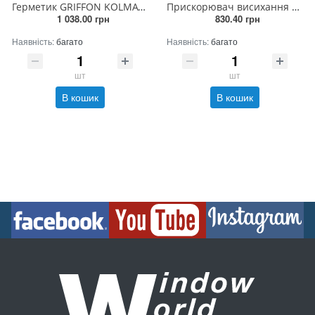
Герметик GRIFFON KOLMAT EASYFIT анаеробний BO 50ML-12 L35 (для метал. різьби) (12шт)
Прискорювач висихання для герметика GRF HBS-200 LIQUID RUB JR 1л (6 шт)
1 038.00 грн
830.40 грн
Наявність:
багато
Наявність:
багато
шт
шт
В кошик
В кошик