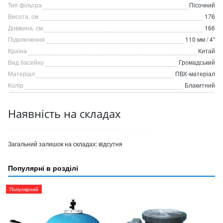
Тип фільтра
Пісочний
Висота, см
176
Довжина, см
166
Підключення
110 мм / 4"
Країна
Китай
Вид басейну
Громадський
Матеріал
ПВХ-матеріал
Колір
Блакитний
Наявність на складах
Загальний залишок на складах:
відсутня
Популярні в розділі
Популярний