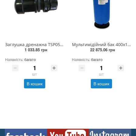
Заглушка дренажна TSP05 (32мм, для загал. баков 1200-2500)
Мультимідійний бак 400х1210x1450мм/ завантаження піску 170 кг
1 033.85 грн
22 875.06 грн
Наявність:
багато
Наявність:
багато
шт
шт
В кошик
В кошик