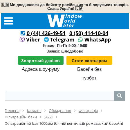
🇺🇦 Ми доєдналися до бойкоту російських та білоруських товарів.
Слава Україні! 🇺🇦
0 (44) 426-49-51
0 (50) 414-10-04
Viber
Telegram
WhatsApp
Режим:
Пн-Пт 9:00–19:00
Заявки:
цілодобово
Зворотний дзвінок
Стати партнером
Адреса шоу-руму
Басейн без
турбот
Головна
Каталог
Обладнання
Фільтрація
Фільтраційні баки
JAZZI
Фільтраційний бак 1600мм (бічній вентиль)(громадський басейн)