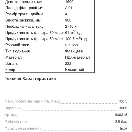
Діаметр фільтра, мм
1600
2
Площа фільтрації м
2.01
Розмір труби, дюйми
4
Висота засипки, мм
900
Необхідна маса піску
2715 кг
3
Продуктивність фільтра 30 м/сек
61 м
/год
3
Продуктивність фільтра 50 м/сек
100.5 м
/год
Робочий тиск
2.5 бар
Тип з'єднання
Фланцеве
Матеріал
ПВХ-матеріал
Вага, кг
222
Колір
Блакитний
Технічні Характеристики
Макс. пропускна здатність, м³/год
100.5
Виробник
Jazzi
Артикул
040316
Робочий тиск
2.5 бар
Фільтруючий елемент
Пісок