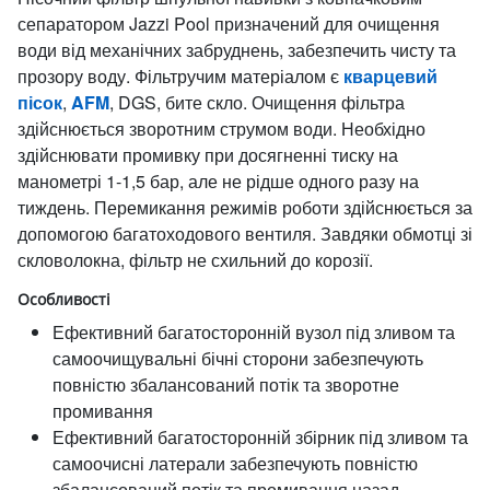
сепаратором Jazzi Pool призначений для очищення
води від механічних забруднень, забезпечить чисту та
прозору воду. Фільтручим матеріалом є
кварцевий
пісок
,
AFM
, DGS, бите скло. Очищення фільтра
здійснюється зворотним струмом води. Необхідно
здійснювати промивку при досягненні тиску на
манометрі 1-1,5 бар, але не рідше одного разу на
тиждень. Перемикання режимів роботи здійснюється за
допомогою багатоходового вентиля. Завдяки обмотці зі
скловолокна, фільтр не схильний до корозії.
Особливості
Ефективний багатосторонній вузол під зливом та
самоочищувальні бічні сторони забезпечують
повністю збалансований потік та зворотне
промивання
Ефективний багатосторонній збірник під зливом та
самоочисні латерали забезпечують повністю
збалансований потік та промивання назад