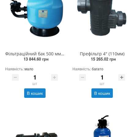
Фільтраційний бак 500 мм (бічній вентиль)(приватний басейн)(50мм)(+041715)
Префільтр 4" (110мм)
13 844.60 грн
15 265.02 грн
Наявність:
мало
Наявність:
багато
шт
шт
В кошик
В кошик