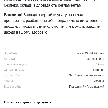
безпеки, склади відповідають регламентам.
Важливо!
Завжди звертайте увагу на склад
препаратів, розбавлена або неправильно виготовлена
продукція може містити елементи, які можуть завдати
шкоди вашому здоров'ю.
Виробник
Water World Window
Артикул
0802601_021
Кількість в ящику
12 шт
Форма випуску
Порошок
Тип засобу
Засіб для очищення води
Країна
Україна
Вид басейну
Приватний / Громадський
Виберіть один з подарунків