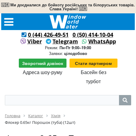
🇺🇦 Ми доєдналися до бойкоту російських та білоруських товарів.
Слава Україні! 🇺🇦
0 (44) 426-49-51
0 (50) 414-10-04
Viber
Telegram
WhatsApp
Режим:
Пн-Пт 9:00–19:00
Заявки:
цілодобово
Зворотний дзвінок
Стати партнером
Адреса шоу-руму
Басейн без
турбот
Головна
Каталог
Хімія
Флокер 0.65кг Порошок (туба) (12шт)