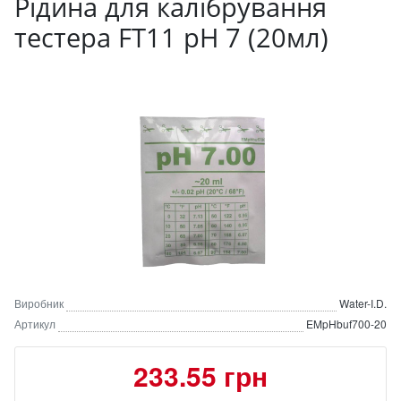
Рідина для калібрування
тестера FT11 pH 7 (20мл)
Виробник
Water-I.D.
Артикул
EMpHbuf700-20
233.55 грн