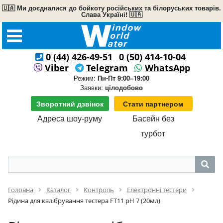
🇺🇦 Ми доєдналися до бойкоту російських та білоруських товарів.
Слава Україні! 🇺🇦
0 (44) 426-49-51
0 (50) 414-10-04
Viber
Telegram
WhatsApp
Режим:
Пн-Пт 9:00–19:00
Заявки:
цілодобово
Зворотний дзвінок
Стати партнером
Адреса шоу-руму
Басейн без
турбот
Головна
Каталог
Контроль
Електронні тестери
Рідина для калібрування тестера FT11 pH 7 (20мл)