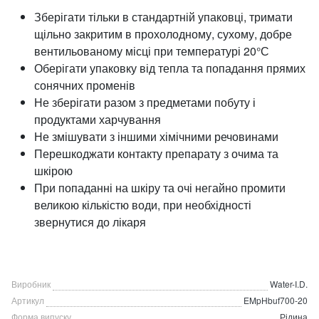
Зберігати тільки в стандартній упаковці, тримати
щільно закритим в прохолодному, сухому, добре
вентильованому місці при температурі 20°С
Оберігати упаковку від тепла та попадання прямих
сонячних променів
Не зберігати разом з предметами побуту і
продуктами харчування
Не змішувати з іншими хімічними речовинами
Перешкоджати контакту препарату з очима та
шкірою
При попаданні на шкіру та очі негайно промити
великою кількістю води, при необхідності
звернутися до лікаря
Виробник
Water-I.D.
Артикул
EMpHbuf700-20
Форма випуску
Рідина