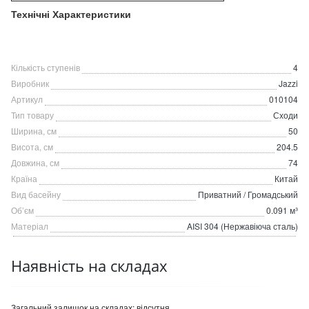
Технічні Характеристики
Кількість ступенів
4
Виробник
Jazzi
Артикул
010104
Тип товару
Сходи
Ширина, см
50
Висота, см
204.5
Довжина, см
74
Країна
Китай
Вид басейну
Приватний / Громадський
Об’єм
0.091 м³
Матеріал
AISI 304 (Нержавіюча сталь)
Наявність на складах
Загальний залишок на складах:
відсутня