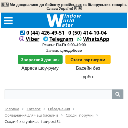
🇺🇦 Ми доєдналися до бойкоту російських та білоруських товарів.
Слава Україні! 🇺🇦
0 (44) 426-49-51
0 (50) 414-10-04
Viber
Telegram
WhatsApp
Режим:
Пн-Пт 9:00–19:00
Заявки:
цілодобово
Зворотний дзвінок
Стати партнером
Адреса шоу-руму
Басейн без
турбот
Головна
Каталог
Обладнання
Обладнання для чаш басейнів
Сходи і поручні
Сходи 4-х ступінчасті широкі SL