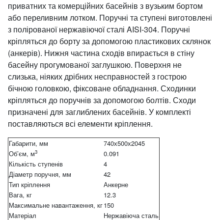
приватних та комерційних басейнів з вузьким бортом
або переливним лотком. Поручні та ступені виготовлені
з полірованої нержавіючої сталі AISI-304. Поручні
кріпляться до борту за допомогою пластикових склянок
(анкерів). Нижня частина сходів впирається в стіну
басейну прогумованої заглушкою. Поверхня не
слизька, ніяких дрібних несправностей з гострою
бічною головкою, фіксоване обладнання. Сходинки
кріпляться до поручнів за допомогою болтів. Сходи
призначені для заглиблених басейнів. У комплекті
поставляються всі елементи кріплення.
Габарити, мм
740х500х2045
3
Об’єм, м
0.091
Кількість ступенів
4
Діаметр поручня, мм
42
Тип кріплення
Анкерне
Вага, кг
12.3
Максимальне навантаження, кг
150
Матеріал
Нержавіюча сталь