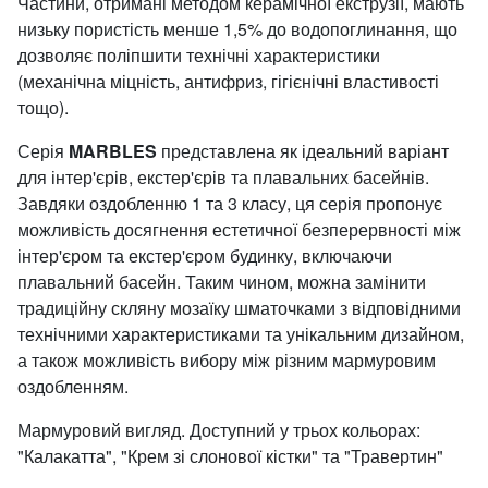
Частини, отримані методом керамічної екструзії, мають
низьку пористість менше 1,5% до водопоглинання, що
дозволяє поліпшити технічні характеристики
(механічна міцність, антифриз, гігієнічні властивості
тощо).
Серія
MARBLES
представлена як ідеальний варіант
для інтер'єрів, екстер'єрів та плавальних басейнів.
Завдяки оздобленню 1 та 3 класу, ця серія пропонує
можливість досягнення естетичної безперервності між
інтер'єром та екстер'єром будинку, включаючи
плавальний басейн. Таким чином, можна замінити
традиційну скляну мозаїку шматочками з відповідними
технічними характеристиками та унікальним дизайном,
а також можливість вибору між різним мармуровим
оздобленням.
Мармуровий вигляд. Доступний у трьох кольорах:
"Калакатта", "Крем зі слонової кістки" та "Травертин"