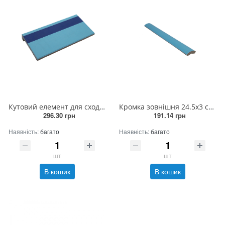
Кутовий елемент для сходинок 12х24.5х3 см (блакитний/т.синій) антисліп м'який
Кромка зовнішня 24.5х3 см, R3 см (блакитна)
296.30 грн
191.14 грн
Наявність:
багато
Наявність:
багато
шт
шт
В кошик
В кошик