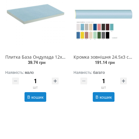
Плитка База Ондулада 12x24.5х0.9см (блакитна) Антисліп м'яка
Кромка зовнішня 24.5х3 см, R3 см (біла)
39.74 грн
191.14 грн
Наявність:
мало
Наявність:
багато
шт
шт
В кошик
В кошик