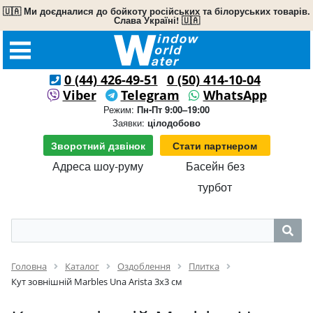
🇺🇦 Ми доєдналися до бойкоту російських та білоруських товарів.
Слава Україні! 🇺🇦
0 (44) 426-49-51
0 (50) 414-10-04
Viber
Telegram
WhatsApp
Режим:
Пн-Пт 9:00–19:00
Заявки:
цілодобово
Зворотний дзвінок
Стати партнером
Адреса шоу-руму
Басейн без
турбот
Головна
Каталог
Оздоблення
Плитка
Кут зовнішній Marbles Unа Arista 3х3 см