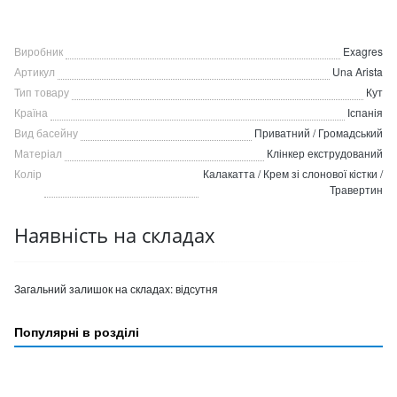
Виробник
Exagres
Артикул
Unа Arista
Тип товару
Кут
Країна
Іспанія
Вид басейну
Приватний / Громадський
Матеріал
Клінкер екструдований
Колір
Калакатта / Крем зі слонової кістки /
Травертин
Наявність на складах
Загальний залишок на складах:
відсутня
Популярні в розділі