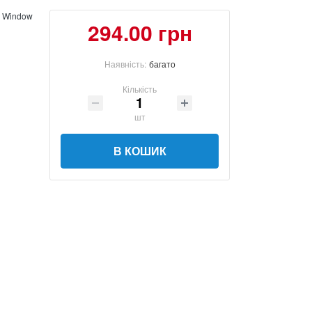
d Window
294.00 грн
Наявність:
багато
Кількість
шт
В КОШИК