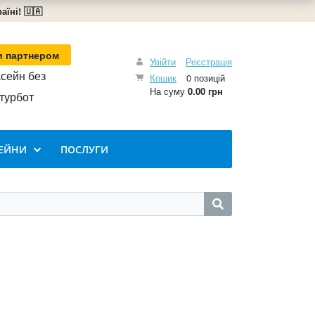
їні! 🇺🇦
и партнером
Увійти
Реєстрація
сейн без
Кошик
0 позицій
На суму
0.00 грн
турбот
ЕЙНИ
ПОСЛУГИ