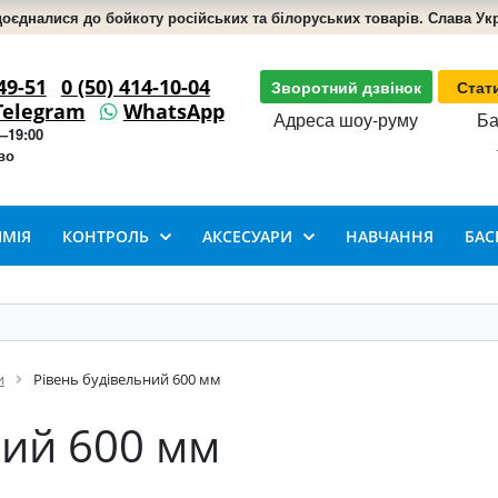
доєдналися до бойкоту російських та білоруських товарів. Слава Укра
49-51
0 (50) 414-10-04
Зворотний дзвінок
Стат
Telegram
WhatsApp
Адреса шоу-руму
Ба
–19:00
во
ІМІЯ
КОНТРОЛЬ
АКСЕСУАРИ
НАВЧАННЯ
БАС
и
Рівень будівельний 600 мм
ний 600 мм