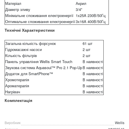
Матеріал
Акрил
Діаметр зливу
3/4"
Мінімальне споживання електроенергії
1х25A 230В/50Гц
Оптимальне споживання електроенергії
3х16A 400В/50Гц
Технічні Характеристики
Загальна кількість форсунок
61 шт
Гідромасажні насоси
2 шт
Кількість фільтрів
2 шт
Панель управління Wellis Smart Touch
В наявності
Звукова система Aquasoul™ Pro 2.1 Pop-Up
В наявності
Додаток для SmartPhone™
В наявності
Хромотерапія
В наявності
Ароматерапія
В наявності
Нагрівач
В наявності
Комплектація
Виробник
Wellis