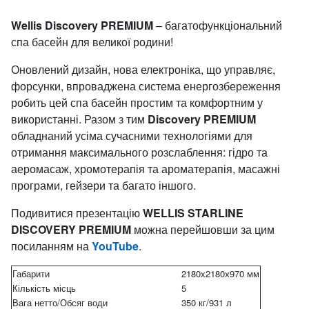
Wellis Discovery PREMIUM
– багатофункціональний
спа басейн для великої родини!
Оновлений дизайн, нова електроніка, що управляє,
форсунки, впроваджена система енергозбереження
робить цей спа басейн простим та комфортним у
використанні. Разом з тим
Discovery PREMIUM
обладнаний усіма сучасними технологіями для
отримання максимального розслаблення: гідро та
аеромасаж, хромотерапія та ароматерапія, масажні
програми, гейзери та багато іншого.
Подивитися презентацію
WELLIS STARLINE
DISCOVERY PREMIUM
можна перейшовши за цим
посиланням на
YouTube
.
Габарити
2180х2180х970 мм
Кількість місць
5
Вага нетто/Обсяг води
350 кг/931 л