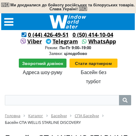
🇺🇦 Ми доєдналися до бойкоту російських та білоруських товарів.
Слава Україні! 🇺🇦
0 (44) 426-49-51
0 (50) 414-10-04
Viber
Telegram
WhatsApp
Режим:
Пн-Пт 9:00–19:00
Заявки:
цілодобово
Зворотний дзвінок
Стати партнером
Адреса шоу-руму
Басейн без
турбот
Головна
Каталог
Басейни
СПА Басейни
Басейн СПА WELLIS STARLINE DISCOVERY